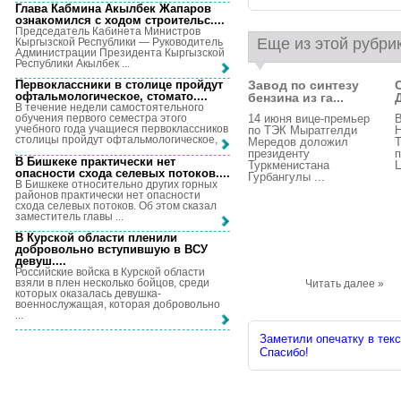
Глава Кабмина Акылбек Жапаров
ознакомился с ходом строительс...
.
Председатель Кабинета Министров
Еще из этой рубри
Кыргызской Республики — Руководитель
Администрации Президента Кыргызской
Республики Акылбек ...
Завод по синтезу
Первоклассники в столице пройдут
офтальмологическое, стомато...
.
бензина из га...
В течение недели самостоятельного
14 июня вице-премьер
В
обучения первого семестра этого
учебного года учащиеся первоклассников
по ТЭК Мыратгелди
Н
столицы пройдут офтальмологическое, ...
Мередов доложил
Т
президенту
В Бишкеке практически нет
Туркменистана
Ц
опасности схода селевых потоков...
.
Гурбангулы ...
В Бишкеке относительно других горных
районов практически нет опасности
схода селевых потоков. Об этом сказал
заместитель главы ...
В Курской области пленили
добровольно вступившую в ВСУ
девуш...
.
Российские войска в Курской области
взяли в плен несколько бойцов, среди
Читать далее »
которых оказалась девушка-
военнослужащая, которая добровольно
...
Заметили опечатку в текс
Спасибо!