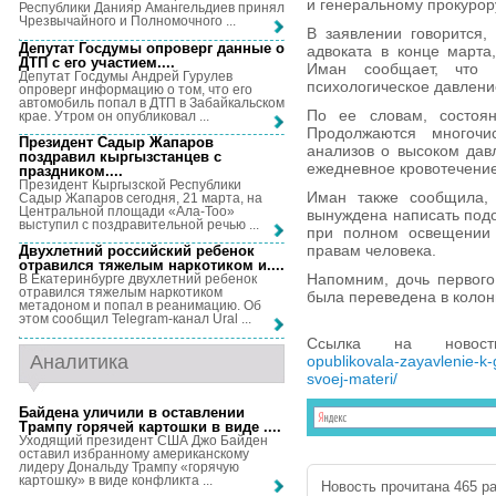
и генеральному прокурор
Республики Данияр Амангельдиев принял
Чрезвычайного и Полномочного ...
В заявлении говорится,
Депутат Госдумы опроверг данные о
адвоката в конце марта
ДТП с его участием...
.
Иман сообщает, что 
Депутат Госдумы Андрей Гурулев
психологическое давлени
опроверг информацию о том, что его
автомобиль попал в ДТП в Забайкальском
По ее словам, состоя
крае. Утром он опубликовал ...
Продолжаются многочи
Президент Садыр Жапаров
анализов о высоком дав
поздравил кыргызстанцев с
ежедневное кровотечение
праздником...
.
Президент Кыргызской Республики
Иман также сообщила, 
Садыр Жапаров сегодня, 21 марта, на
Центральной площади «Ала-Тоо»
вынуждена написать под
выступил с поздравительной речью ...
при полном освещении
правам человека.
Двухлетний российский ребенок
отравился тяжелым наркотиком и...
.
Напомним, дочь первого
В Екатеринбурге двухлетний ребенок
отравился тяжелым наркотиком
была переведена в колон
метадоном и попал в реанимацию. Об
этом сообщил Telegram-канал Ural ...
Ссылка на ново
Аналитика
opublikovala-zayavlenie-k
svoej-materi/
Байдена уличили в оставлении
Трампу горячей картошки в виде ...
.
Уходящий президент США Джо Байден
оставил избранному американскому
лидеру Дональду Трампу «горячую
картошку» в виде конфликта ...
Новость прочитана 465 ра