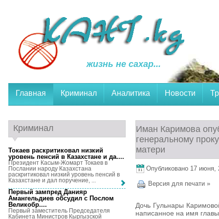
жизнь не сахар...
Главная
Криминал
Аналитика
Новости
Тр
Криминал
Иман Каримова опу
генеральному проку
матери
Токаев раскритиковал низкий
уровень пенсий в Казахстане и да...
.
Президент Касым-Жомарт Токаев в
Опубликовано 17 июня, 2
Послании народу Казахстана
раскритиковал низкий уровень пенсий в
Казахстане и дал поручение, ...
Версия для печати »
Первый зампред Данияр
Амангельдиев обсудил с Послом
Великобр...
.
Дочь Гульнары Каримовой
Первый заместитель Председателя
написанное на имя главы
Кабинета Министров Кыргызской