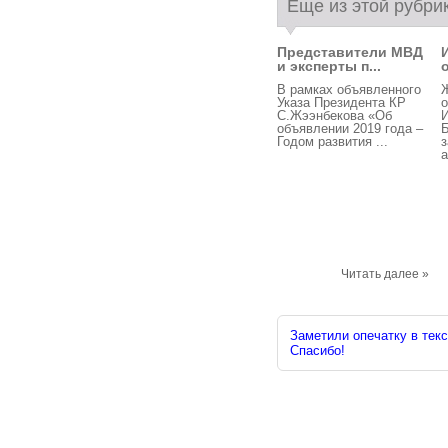
Еще из этой рубри
Представители МВД
и эксперты п...
В рамках объявленного
Указа Президента КР
С.Жээнбекова «Об
объявлении 2019 года –
Б
Годом развития ...
а
Читать далее »
Заметили опечатку в текс
Спасибо!