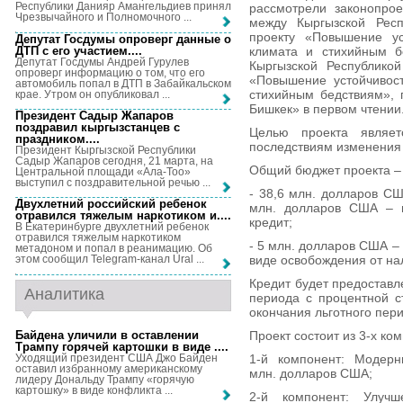
Республики Данияр Амангельдиев принял
рассмотрели законопро
Чрезвычайного и Полномочного ...
между Кыргызской Респ
проекту «Повышение ус
Депутат Госдумы опроверг данные о
ДТП с его участием...
.
климата и стихийным б
Депутат Госдумы Андрей Гурулев
Кыргызской Республико
опроверг информацию о том, что его
«Повышение устойчивос
автомобиль попал в ДТП в Забайкальском
стихийным бедствиям», 
крае. Утром он опубликовал ...
Бишкек» в первом чтении
Президент Садыр Жапаров
поздравил кыргызстанцев с
Целью проекта являет
праздником...
.
последствиям изменения 
Президент Кыргызской Республики
Садыр Жапаров сегодня, 21 марта, на
Общий бюджет проекта – 
Центральной площади «Ала-Тоо»
выступил с поздравительной речью ...
- 38,6 млн. долларов СШ
Двухлетний российский ребенок
млн. долларов США – г
отравился тяжелым наркотиком и...
.
кредит;
В Екатеринбурге двухлетний ребенок
отравился тяжелым наркотиком
- 5 млн. долларов США –
метадоном и попал в реанимацию. Об
виде освобождения от нал
этом сообщил Telegram-канал Ural ...
Кредит будет предоставле
Аналитика
периода с процентной с
окончания льготного пер
Байдена уличили в оставлении
Проект состоит из 3-х ко
Трампу горячей картошки в виде ...
.
Уходящий президент США Джо Байден
1-й компонент: Модерн
оставил избранному американскому
млн. долларов США;
лидеру Дональду Трампу «горячую
картошку» в виде конфликта ...
2-й компонент: Улуч