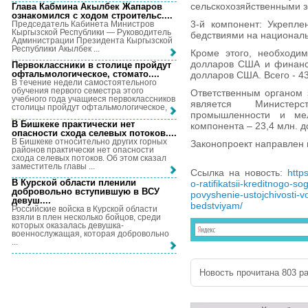
сельскохозяйственными 
Глава Кабмина Акылбек Жапаров
ознакомился с ходом строительс...
.
3-й компонент: Укрепл
Председатель Кабинета Министров
Кыргызской Республики — Руководитель
бедствиями на националь
Администрации Президента Кыргызской
Республики Акылбек ...
Кроме этого, необходим
долларов США и финансо
Первоклассники в столице пройдут
офтальмологическое, стомато...
.
долларов США. Всего - 4
В течение недели самостоятельного
обучения первого семестра этого
Ответственным органом 
учебного года учащиеся первоклассников
является Министер
столицы пройдут офтальмологическое, ...
промышленности и мел
В Бишкеке практически нет
компонента – 23,4 млн. 
опасности схода селевых потоков...
.
В Бишкеке относительно других горных
Законопроект направлен 
районов практически нет опасности
схода селевых потоков. Об этом сказал
заместитель главы ...
Ссылка на новость:
http
В Курской области пленили
o-ratifikatsii-kreditnogo-s
добровольно вступившую в ВСУ
povyshenie-ustojchivosti-v
девуш...
.
bedstviyam/
Российские войска в Курской области
взяли в плен несколько бойцов, среди
которых оказалась девушка-
военнослужащая, которая добровольно
...
Новость прочитана 803 ра