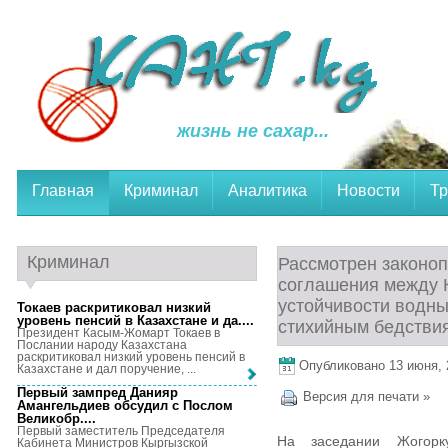
жизнь не сахар...
Главная
Криминал
Аналитика
Новости
Тр
Криминал
Рассмотрен законоп
соглашения между 
устойчивости водны
Токаев раскритиковал низкий
уровень пенсий в Казахстане и да...
.
стихийным бедстви
Президент Касым-Жомарт Токаев в
Послании народу Казахстана
раскритиковал низкий уровень пенсий в
Опубликовано 13 июня, 2
Казахстане и дал поручение, ...
Первый зампред Данияр
Версия для печати »
Амангельдиев обсудил с Послом
Великобр...
.
Первый заместитель Председателя
На заседании Жогорк
Кабинета Министров Кыргызской