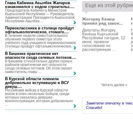
Глава Кабмина Акылбек Жапаров
Еще из этой рубри
ознакомился с ходом строительс...
.
Председатель Кабинета Министров
Кыргызской Республики — Руководитель
Администрации Президента Кыргызской
Жогорку Кенеш
Республики Акылбек ...
принял ряд закон...
Первоклассники в столице пройдут
Депутаты Жогорку
Н
офтальмологическое, стомато...
.
Кенеша Кыргызской
К
В течение недели самостоятельного
Республики сегодня, 12
и
обучения первого семестра этого
июня, провели
учебного года учащиеся первоклассников
голосование по
з
столицы пройдут офтальмологическое, ...
рассмотренным ...
в
В Бишкеке практически нет
опасности схода селевых потоков...
.
В Бишкеке относительно других горных
районов практически нет опасности
схода селевых потоков. Об этом сказал
заместитель главы ...
В Курской области пленили
добровольно вступившую в ВСУ
Читать далее »
девуш...
.
Российские войска в Курской области
взяли в плен несколько бойцов, среди
которых оказалась девушка-
военнослужащая, которая добровольно
Заметили опечатку в текс
...
Спасибо!