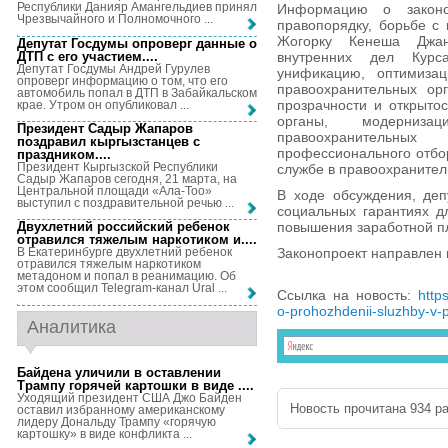
Республики Данияр Амангельдиев принял
Информацию о законо
Чрезвычайного и Полномочного ...
правопорядку, борьбе с
Жогорку Кенеша Джан
Депутат Госдумы опроверг данные о
ДТП с его участием...
.
внутренних дел Курс
Депутат Госдумы Андрей Гурулев
унификацию, оптимиза
опроверг информацию о том, что его
правоохранительных ор
автомобиль попал в ДТП в Забайкальском
прозрачности и открыто
крае. Утром он опубликовал ...
органы, модерниза
Президент Садыр Жапаров
правоохранительн
поздравил кыргызстанцев с
профессионального отбор
праздником...
.
Президент Кыргызской Республики
службе в правоохранител
Садыр Жапаров сегодня, 21 марта, на
Центральной площади «Ала-Тоо»
В ходе обсуждения, де
выступил с поздравительной речью ...
социальных гарантиях д
повышения заработной п
Двухлетний российский ребенок
отравился тяжелым наркотиком и...
.
Законопроект направлен 
В Екатеринбурге двухлетний ребенок
отравился тяжелым наркотиком
метадоном и попал в реанимацию. Об
этом сообщил Telegram-канал Ural ...
Ссылка на новость:
http
o-prohozhdenii-sluzhby-v-p
Аналитика
Байдена уличили в оставлении
Трампу горячей картошки в виде ...
.
Уходящий президент США Джо Байден
Новость прочитана 934 ра
оставил избранному американскому
лидеру Дональду Трампу «горячую
картошку» в виде конфликта ...