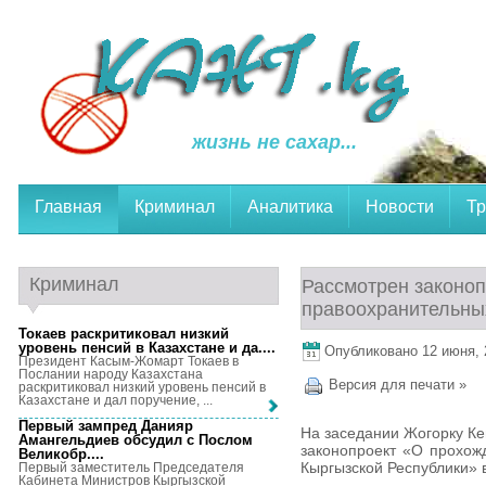
жизнь не сахар...
Главная
Криминал
Аналитика
Новости
Тр
Криминал
Рассмотрен законо
правоохранительных
Токаев раскритиковал низкий
уровень пенсий в Казахстане и да...
.
Опубликовано 12 июня, 2
Президент Касым-Жомарт Токаев в
Послании народу Казахстана
Версия для печати »
раскритиковал низкий уровень пенсий в
Казахстане и дал поручение, ...
Первый зампред Данияр
На заседании Жогорку Ке
Амангельдиев обсудил с Послом
законопроект «О прохож
Великобр...
.
Кыргызской Республики» 
Первый заместитель Председателя
Кабинета Министров Кыргызской