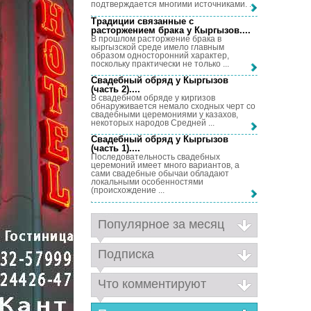
подтверждается многими источниками. ...
Традиции связанные с
расторжением брака у Кыргызов...
.
В прошлом расторжение брака в
кыргызской среде имело главным
образом односторонний характер,
поскольку практически не только ...
Свадебный обряд у Кыргызов
(часть 2)...
.
В свадебном обряде у киргизов
обнаруживается немало сходных черт со
свадебными церемониями у казахов,
некоторых народов Средней ...
Свадебный обряд у Кыргызов
(часть 1)...
.
Последовательность свадебных
церемоний имеет много вариантов, а
сами свадебные обычаи обладают
локальными особенностями
(происхождение ...
Популярное за месяц
Подписка
Что комментируют