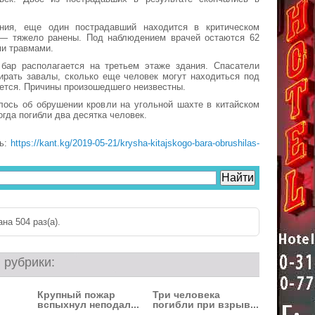
ния, еще один пострадавший находится в критическом
 — тяжело ранены. Под наблюдением врачей остаются 62
ми травмами.
 бар располагается на третьем этаже здания. Спасатели
ирать завалы, сколько еще человек могут находиться под
ется. Причины произошедшего неизвестны.
лось об обрушении кровли на угольной шахте в китайском
огда погибли два десятка человек.
ть:
https://kant.kg/2019-05-21/krysha-kitajskogo-bara-obrushilas-
на 504 раз(a).
 рубрики:
Крупный пожар
Три человека
вспыхнул неподал...
погибли при взрыв...