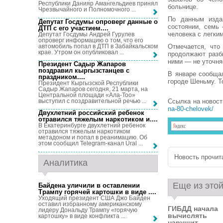
Республики Данияр Амангельдиев принял
больнице.
Чрезвычайного и Полномочного ...
По данным изда
Депутат Госдумы опроверг данные о
состоянии, семь
ДТП с его участием...
.
человека с легки
Депутат Госдумы Андрей Гурулев
опроверг информацию о том, что его
автомобиль попал в ДТП в Забайкальском
Отмечается, что
крае. Утром он опубликовал ...
продолжают разб
ними — не уточня
Президент Садыр Жапаров
поздравил кыргызстанцев с
В январе сообща
праздником...
.
городе Шеньму. Т
Президент Кыргызской Республики
Садыр Жапаров сегодня, 21 марта, на
Центральной площади «Ала-Тоо»
выступил с поздравительной речью ...
Ссылка на новос
na-80-chelovek/
Двухлетний российский ребенок
отравился тяжелым наркотиком и...
.
В Екатеринбурге двухлетний ребенок
отравился тяжелым наркотиком
метадоном и попал в реанимацию. Об
этом сообщил Telegram-канал Ural ...
Новость прочита
Аналитика
Еще из этой
Байдена уличили в оставлении
Трампу горячей картошки в виде ...
.
Уходящий президент США Джо Байден
оставил избранному американскому
ГИБДД начала
лидеру Дональду Трампу «горячую
вычислять
картошку» в виде конфликта ...
нарушит...