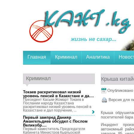
жизнь не сахар...
Главная
Криминал
Аналитика
Новос
Криминал
Крыша китай
Опубликовано 2
Токаев раскритиковал низкий
уровень пенсий в Казахстане и да...
.
Президент Касым-Жомарт Токаев в
Версия для п
Послании народу Казахстана
раскритиковал низкий уровень пенсий в
Казахстане и дал поручение, ...
Крыша обрушилас
посетителей бара
Первый зампред Данияр
Амангельдиев обсудил с Послом
Инцидент произ
Великобр...
.
автономный райо
Первый заместитель Председателя
Кабинета Министров Кыргызской
завалов 85 чело