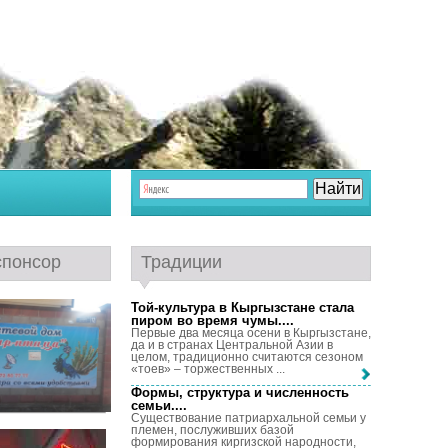
спонсор
Традиции
Той-культура в Кыргызстане стала
пиром во время чумы...
.
Первые два месяца осени в Кыргызстане,
да и в странах Центральной Азии в
целом, традиционно считаются сезоном
«тоев» – торжественных ...
Формы, структура и численность
семьи...
.
Существование патриархальной семьи у
племен, послуживших базой
формирования киргизской народности,