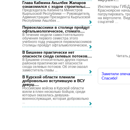
Глава Кабмина Акылбек Жапаров
ознакомился с ходом строительс...
.
Инспекторы ГИБД
Председатель Кабинета Министров
Красноярске нача
Кыргызской Республики — Руководитель
патрулировать тр
Администрации Президента Кыргызской
на вертолете. Вид
Республики Акылбек ...
соцсетей ...
Первоклассники в столице пройдут
офтальмологическое, стомато...
.
В течение недели самостоятельного
обучения первого семестра этого
учебного года учащиеся первоклассников
столицы пройдут офтальмологическое, ...
В Бишкеке практически нет
опасности схода селевых потоков...
.
Читать 
В Бишкеке относительно других горных
районов практически нет опасности
схода селевых потоков. Об этом сказал
заместитель главы ...
Заметили опечат
В Курской области пленили
Спасибо!
добровольно вступившую в ВСУ
девуш...
.
Российские войска в Курской области
взяли в плен несколько бойцов, среди
которых оказалась девушка-
военнослужащая, которая добровольно
...