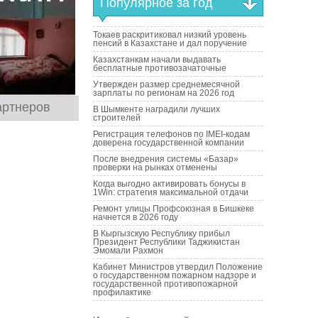
Популярное за год
Токаев раскритиковал низкий уровень
пенсий в Казахстане и дал поручение
Казахстанкам начали выдавать
бесплатные противозачаточные
Утвержден размер среднемесячной
зарплаты по регионам на 2026 год
артнеров
В Шымкенте наградили лучших
строителей
Регистрация телефонов по IMEI-кодам
доверена государственной компании
После внедрения системы «Базар»
проверки на рынках отменены
Когда выгодно активировать бонусы в
1Win: стратегия максимальной отдачи
Ремонт улицы Профсоюзная в Бишкеке
начнется в 2026 году
В Кыргызскую Республику прибыл
Президент Республики Таджикистан
Эмомали Рахмон
Кабинет Министров утвердил Положение
о государственном пожарном надзоре и
государственной противопожарной
профилактике