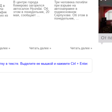
В центре города
Три человека погибли
Кемерово загорелся
при взрыве на
Д в
автосалон Hyundai. Об
автозаправке в
ли
этом в понедельник, 20
подмосковном
афик
мая, сообщает ...
Серпухове. Об этом в
ео из
понедельник, ...
От п
далее »
Читать далее »
Читать далее »
ку в тексте. Выделите ее мышкой и нажмите Ctrl + Enter.