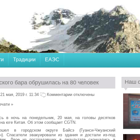
ти
Традиции
ЕАЭС
Наш 
ского бара обрушилась на 80 человек
1 мая, 2019 г. 11:34
Комментарии отключены
ечати »
ь в ночь на понедельник, 20 мая, на головы десятков
 на юге Китая. Об этом сообщает CGTN.
ошел в городском округе Байсэ (Гуанси-Чжуанский
н). Спасатели эвакуировали из здания и достали из-под
век. Двое из пострадавших в результате скончались в