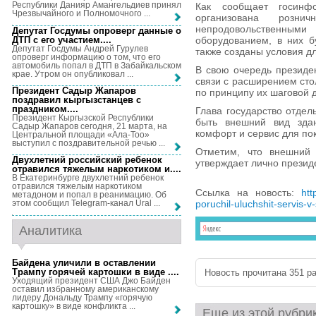
Республики Данияр Амангельдиев принял
Как сообщает госинфо
Чрезвычайного и Полномочного ...
организована розни
непродовольственными
Депутат Госдумы опроверг данные о
ДТП с его участием...
.
оборудованием, в них б
Депутат Госдумы Андрей Гурулев
также созданы условия д
опроверг информацию о том, что его
автомобиль попал в ДТП в Забайкальском
В свою очередь президе
крае. Утром он опубликовал ...
связи с расширением сто
Президент Садыр Жапаров
по принципу их шаговой 
поздравил кыргызстанцев с
праздником...
.
Глава государство отдел
Президент Кыргызской Республики
быть внешний вид здан
Садыр Жапаров сегодня, 21 марта, на
комфорт и сервис для по
Центральной площади «Ала-Тоо»
выступил с поздравительной речью ...
Отметим, что внешний 
Двухлетний российский ребенок
утверждает лично президе
отравился тяжелым наркотиком и...
.
В Екатеринбурге двухлетний ребенок
отравился тяжелым наркотиком
Ссылка на новость:
htt
метадоном и попал в реанимацию. Об
poruchil-uluchshit-servis-
этом сообщил Telegram-канал Ural ...
Аналитика
Байдена уличили в оставлении
Трампу горячей картошки в виде ...
.
Новость прочитана 351 ра
Уходящий президент США Джо Байден
оставил избранному американскому
лидеру Дональду Трампу «горячую
картошку» в виде конфликта ...
Еще из этой рубри