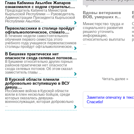
Глава Кабмина Акылбек Жапаров
ознакомился с ходом строительс...
.
Председатель Кабинета Министров
Вдовы ветеранов
Кыргызской Республики — Руководитель
ВОВ, умерших п...
б
Администрации Президента Кыргызской
Республики Акылбек ...
Министерство труда и
социального развития
п
Первоклассники в столице пройдут
решило уточнить
офтальмологическое, стомато...
.
информацию,
м
В течение недели самостоятельного
относительно выплаты
р
обучения первого семестра этого
...
учебного года учащиеся первоклассников
столицы пройдут офтальмологическое, ...
В Бишкеке практически нет
опасности схода селевых потоков...
.
В Бишкеке относительно других горных
районов практически нет опасности
схода селевых потоков. Об этом сказал
заместитель главы ...
Читать далее »
В Курской области пленили
добровольно вступившую в ВСУ
девуш...
.
Российские войска в Курской области
взяли в плен несколько бойцов, среди
Заметили опечатку в текс
которых оказалась девушка-
военнослужащая, которая добровольно
Спасибо!
...