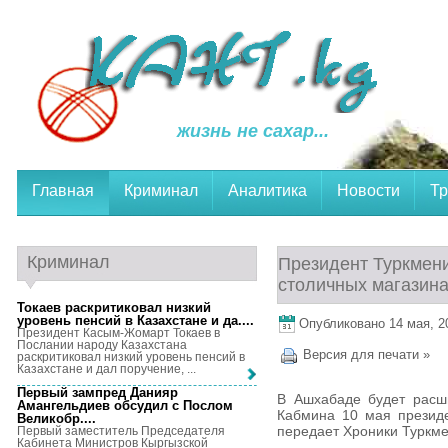
жизнь не сахар...
Главная
Криминал
Аналитика
Новости
Тр
Криминал
Президент Туркмени
столичных магазин
Токаев раскритиковал низкий
уровень пенсий в Казахстане и да...
.
Опубликовано 14 мая, 20
Президент Касым-Жомарт Токаев в
Послании народу Казахстана
Версия для печати »
раскритиковал низкий уровень пенсий в
Казахстане и дал поручение, ...
Первый зампред Данияр
В Ашхабаде будет расши
Амангельдиев обсудил с Послом
Кабмина 10 мая презид
Великобр...
.
передает Хроники Туркме
Первый заместитель Председателя
Кабинета Министров Кыргызской