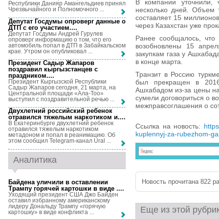
В компании уточнили, ч
Республики Данияр Амангельдиев принял
несколько дней. Объем 
Чрезвычайного и Полномочного ...
составляет 15 миллионов
Депутат Госдумы опроверг данные о
через Казахстан уже про
ДТП с его участием...
.
Депутат Госдумы Андрей Гурулев
Ранее сообщалось, что 
опроверг информацию о том, что его
автомобиль попал в ДТП в Забайкальском
возобновлены 15 апрел
крае. Утром он опубликовал ...
закупкам газа у Ашхабад
в конце марта.
Президент Садыр Жапаров
поздравил кыргызстанцев с
Транзит в Россию туркме
праздником...
.
Президент Кыргызской Республики
был прекращен в 201
Садыр Жапаров сегодня, 21 марта, на
Ашхабадом из-за цены на
Центральной площади «Ала-Тоо»
сумели договориться о в
выступил с поздравительной речью ...
межправсоглашения о сот
Двухлетний российский ребенок
отравился тяжелым наркотиком и...
.
В Екатеринбурге двухлетний ребенок
Ссылка на новость:
http
отравился тяжелым наркотиком
kuplennyj-za-rubezhom-ga
метадоном и попал в реанимацию. Об
этом сообщил Telegram-канал Ural ...
Аналитика
Новость прочитана 822 ра
Байдена уличили в оставлении
Трампу горячей картошки в виде ...
.
Уходящий президент США Джо Байден
оставил избранному американскому
лидеру Дональду Трампу «горячую
Еще из этой рубри
картошку» в виде конфликта ...