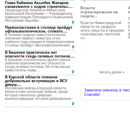
Глава Кабмина Акылбек Жапаров
ознакомился с ходом строительс...
.
Власти
Председатель Кабинета Министров
отреагировали на
Кыргызской Республики — Руководитель
георги...
Администрации Президента Кыргызской
Республики Акылбек ...
н
Власти Нижегородской
(
области не увидели
Первоклассники в столице пройдут
злого умысла в продаже
офтальмологическое, стомато...
.
георгиевских ленточек
В течение недели самостоятельного
Х
со ...
обучения первого семестра этого
учебного года учащиеся первоклассников
столицы пройдут офтальмологическое, ...
В Бишкеке практически нет
опасности схода селевых потоков...
.
В Бишкеке относительно других горных
районов практически нет опасности
схода селевых потоков. Об этом сказал
заместитель главы ...
Читать далее »
В Курской области пленили
добровольно вступившую в ВСУ
девуш...
.
Российские войска в Курской области
Заметили опечатку в текс
взяли в плен несколько бойцов, среди
Спасибо!
которых оказалась девушка-
военнослужащая, которая добровольно
...