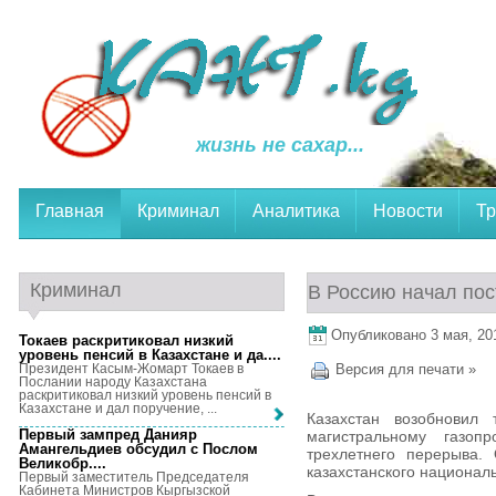
жизнь не сахар...
Главная
Криминал
Аналитика
Новости
Тр
Криминал
В Россию начал пос
Опубликовано 3 мая, 201
Токаев раскритиковал низкий
уровень пенсий в Казахстане и да...
.
Президент Касым-Жомарт Токаев в
Версия для печати »
Послании народу Казахстана
раскритиковал низкий уровень пенсий в
Казахстане и дал поручение, ...
Казахстан возобновил
Первый зампред Данияр
магистральному газо
Амангельдиев обсудил с Послом
трехлетнего перерыва.
Великобр...
.
казахстанского националь
Первый заместитель Председателя
Кабинета Министров Кыргызской