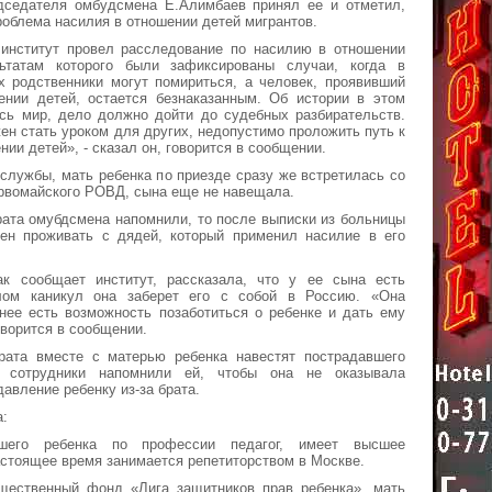
дседателя омбудсмена Е.Алимбаев принял ее и отметил,
проблема насилия в отношении детей мигрантов.
 институт провел расследование по насилию в отношении
ьтатам которого были зафиксированы случаи, когда в
х родственники могут помириться, а человек, проявивший
ении детей, остается безнаказанным. Об истории в этом
есь мир, дело должно дойти до судебных разбирательств.
ен стать уроком для других, недопустимо проложить путь к
ии детей», - сказал он, говорится в сообщении.
службы, мать ребенка по приезде сразу же встретилась со
рвомайского РОВД, сына еще не навещала.
ата омубдсмена напомнили, то после выписки из больницы
ен проживать с дядей, который применил насилие в его
ак сообщает институт, рассказала, что у ее сына есть
лом каникул она заберет его с собой в Россию. «Она
нее есть возможность позаботиться о ребенке и дать ему
оворится в сообщении.
рата вместе с матерью ребенка навестят пострадавшего
е сотрудники напомнили ей, чтобы она не оказывала
авление ребенку из-за брата.
а:
шего ребенка по профессии педагог, имеет высшее
астоящее время занимается репетиторством в Москве.
щественный фонд «Лига защитников прав ребенка», мать