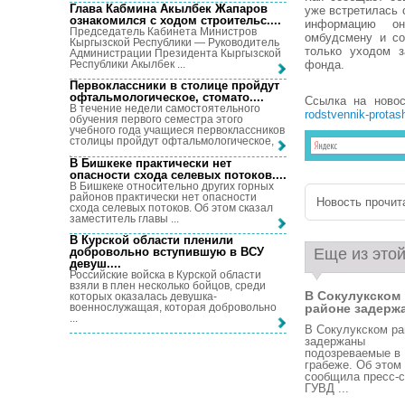
Глава Кабмина Акылбек Жапаров
уже встретилась 
ознакомился с ходом строительс...
.
информацию он
Председатель Кабинета Министров
омбудсмену и со
Кыргызской Республики — Руководитель
только уходом з
Администрации Президента Кыргызской
Республики Акылбек ...
фонда.
Первоклассники в столице пройдут
офтальмологическое, стомато...
.
Ссылка на ново
В течение недели самостоятельного
rodstvennik-protash
обучения первого семестра этого
учебного года учащиеся первоклассников
столицы пройдут офтальмологическое, ...
В Бишкеке практически нет
опасности схода селевых потоков...
.
В Бишкеке относительно других горных
районов практически нет опасности
Новость прочита
схода селевых потоков. Об этом сказал
заместитель главы ...
В Курской области пленили
добровольно вступившую в ВСУ
Еще из этой
девуш...
.
Российские войска в Курской области
взяли в плен несколько бойцов, среди
В Сокулукском
которых оказалась девушка-
военнослужащая, которая добровольно
районе задержа
...
В Сокулукском ра
задержаны
подозреваемые в
грабеже. Об этом
сообщила пресс-
ГУВД ...