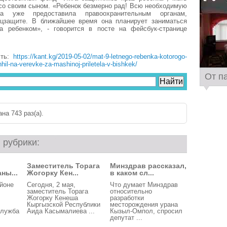
со своим сыном. «Ребенок безмерно рад! Всю необходимую
а уже предоставила правоохранительным органам,
цзащите. В ближайшее время она планирует заниматься
а ребенком», - говорится в посте на фейсбук-странице
сть:
https://kant.kg/2019-05-02/mat-9-letnego-rebenka-kotorogo-
hil-na-verevke-za-mashinoj-priletela-v-bishkek/
От п
на 743 раз(a).
 рубрики:
Заместитель Торага
Минздрав рассказал,
ны...
Жогорку Кен...
в каком сл...
йоне
Сегодня, 2 мая,
Что думает Минздрав
заместитель Торага
относительно
Жогорку Кенеша
разработки
Кыргызской Республики
месторождения урана
служба
Аида Касымалиева ...
Кызыл-Омпол, спросил
депутат ...