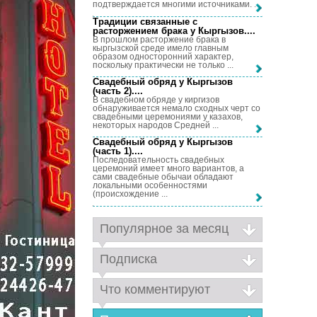
подтверждается многими источниками. ...
Традиции связанные с
расторжением брака у Кыргызов...
.
В прошлом расторжение брака в
кыргызской среде имело главным
образом односторонний характер,
поскольку практически не только ...
Свадебный обряд у Кыргызов
(часть 2)...
.
В свадебном обряде у киргизов
обнаруживается немало сходных черт со
свадебными церемониями у казахов,
некоторых народов Средней ...
Свадебный обряд у Кыргызов
(часть 1)...
.
Последовательность свадебных
церемоний имеет много вариантов, а
сами свадебные обычаи обладают
локальными особенностями
(происхождение ...
Популярное за месяц
Подписка
Что комментируют