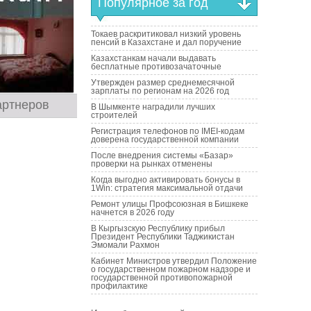
Популярное за год
Токаев раскритиковал низкий уровень
пенсий в Казахстане и дал поручение
Казахстанкам начали выдавать
бесплатные противозачаточные
Утвержден размер среднемесячной
зарплаты по регионам на 2026 год
артнеров
В Шымкенте наградили лучших
строителей
Регистрация телефонов по IMEI-кодам
доверена государственной компании
После внедрения системы «Базар»
проверки на рынках отменены
Когда выгодно активировать бонусы в
1Win: стратегия максимальной отдачи
Ремонт улицы Профсоюзная в Бишкеке
начнется в 2026 году
В Кыргызскую Республику прибыл
Президент Республики Таджикистан
Эмомали Рахмон
Кабинет Министров утвердил Положение
о государственном пожарном надзоре и
государственной противопожарной
профилактике