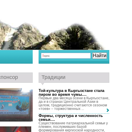
спонсор
Традиции
Той-культура в Кыргызстане стала
пиром во время чумы...
.
Первые два месяца осени в Кыргызстане,
да и в странах Центральной Азии в
целом, традиционно считаются сезоном
«тоев» – торжественных ...
Формы, структура и численность
семьи...
.
Существование патриархальной семьи у
племен, послуживших базой
формирования киргизской народности,