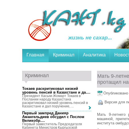
жизнь не сахар...
Главная
Криминал
Аналитика
Новос
Криминал
Мать 9-летне
протащил на
Токаев раскритиковал низкий
уровень пенсий в Казахстане и да...
.
Опубликовано 2
Президент Касым-Жомарт Токаев в
Послании народу Казахстана
Версия для п
раскритиковал низкий уровень пенсий в
Казахстане и дал поручение, ...
Первый зампред Данияр
Мать 9-летнего 
Амангельдиев обсудил с Послом
машиной, прилет
Великобр...
.
института омбудс
Первый заместитель Председателя
Кабинета Министров Кыргызской