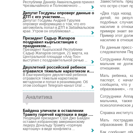
Заместитель пре
Республики Данияр Амангельдиев принял
что остро стоит 
Чрезвычайного и Полномочного ...
Депутат Госдумы опроверг данные о
«Два года назад
ДТП с его участием...
.
детей, по резул
Депутат Госдумы Андрей Гурулев
подобных случая
опроверг информацию о том, что его
насилие в отнош
автомобиль попал в ДТП в Забайкальском
примере знает в
крае. Утром он опубликовал ...
Пример этот долж
Президент Садыр Жапаров
насилию в отношен
поздравил кыргызстанцев с
праздником...
.
По данным пресс-
Президент Кыргызской Республики
следователем Пе
Садыр Жапаров сегодня, 21 марта, на
Центральной площади «Ала-Тоо»
Сотрудники Аппар
выступил с поздравительной речью ...
мальчик не долж
Двухлетний российский ребенок
отношении.
отравился тяжелым наркотиком и...
.
В Екатеринбурге двухлетний ребенок
Мать ребенка, к
отравился тяжелым наркотиком
паспорт, с нача
метадоном и попал в реанимацию. Об
сообщила, что у 
этом сообщил Telegram-канал Ural ...
образование», - г
Аналитика
Сотрудники Аппа
мальчика, такж
психологическое д
Байдена уличили в оставлении
Справка институт
Трампу горячей картошки в виде ...
.
Уходящий президент США Джо Байден
Мать пострадав
оставил избранному американскому
образование. В н
лидеру Дональду Трампу «горячую
картошку» в виде конфликта ...
Как сообщает об