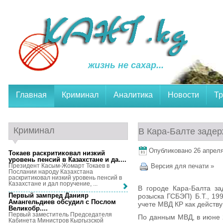
жизнь не сахар...
Главная
Криминал
Аналитика
Новости
Тр
Криминал
В Кара-Балте заде
Опубликовано 26 апреля,
Токаев раскритиковал низкий
уровень пенсий в Казахстане и да...
.
Президент Касым-Жомарт Токаев в
Версия для печати »
Послании народу Казахстана
раскритиковал низкий уровень пенсий в
Казахстане и дал поручение, ...
В городе Кара-Балта за
Первый зампред Данияр
розыска ГСБЭП) Б.Т., 19
Амангельдиев обсудил с Послом
учете МВД КР как действ
Великобр...
.
Первый заместитель Председателя
По данным МВД, в июне 
Кабинета Министров Кыргызской