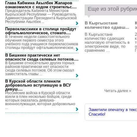
Глава Кабмина Акылбек Жапаров
ознакомился с ходом строительс...
.
Еще из этой рубри
Председатель Кабинета Министров
Кыргызской Республики — Руководитель
Администрации Президента Кыргызской
Республики Акылбек ...
В Кыргызстане
количество сдавш...
Первоклассники в столице пройдут
офтальмологическое, стомато...
.
В Кыргызстане
2
В течение недели самостоятельного
количество сдающих
к
обучения первого семестра этого
налоговую отчетность в
т
учебного года учащиеся первоклассников
электронном виде, по
о
столицы пройдут офтальмологическое, ...
сравнению ...
Г
В Бишкеке практически нет
опасности схода селевых потоков...
.
В Бишкеке относительно других горных
районов практически нет опасности
схода селевых потоков. Об этом сказал
заместитель главы ...
В Курской области пленили
добровольно вступившую в ВСУ
девуш...
.
Читать далее »
Российские войска в Курской области
взяли в плен несколько бойцов, среди
которых оказалась девушка-
военнослужащая, которая добровольно
...
Заметили опечатку в текс
Спасибо!