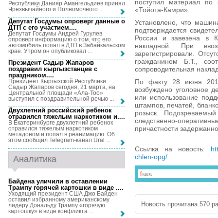
поступил материал по 
Республики Данияр Амангельдиев принял
«Тойота-Камри».
Чрезвычайного и Полномочного ...
Депутат Госдумы опроверг данные о
Установлено, что машина
ДТП с его участием...
.
подтверждается свидет
Депутат Госдумы Андрей Гурулев
России и завезена в К
опроверг информацию о том, что его
автомобиль попал в ДТП в Забайкальском
накладной. При вв
крае. Утром он опубликовал ...
зарегистрировали. Отсу
гражданином Б.Т., соо
Президент Садыр Жапаров
поздравил кыргызстанцев с
сопроводительная наклад
праздником...
.
Президент Кыргызской Республики
По факту 28 июня 201
Садыр Жапаров сегодня, 21 марта, на
возбуждено уголовное де
Центральной площади «Ала-Тоо»
или использование подд
выступил с поздравительной речью ...
штампов, печатей, бланко
Двухлетний российский ребенок
розыск. Подозреваемы
отравился тяжелым наркотиком и...
.
следственно-оперативны
В Екатеринбурге двухлетний ребенок
причастности задержанно
отравился тяжелым наркотиком
метадоном и попал в реанимацию. Об
этом сообщил Telegram-канал Ural ...
Ссылка на новость:
ht
chlen-opg/
Аналитика
Байдена уличили в оставлении
Трампу горячей картошки в виде ...
.
Уходящий президент США Джо Байден
оставил избранному американскому
Новость прочитана 570 ра
лидеру Дональду Трампу «горячую
картошку» в виде конфликта ...