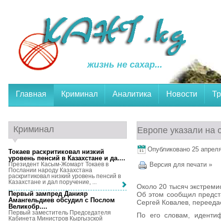
жизнь не сахар...
Главная
Криминал
Аналитика
Новости
Тр
Криминал
Европе указали на 
Опубликовано 25 апреля,
Токаев раскритиковал низкий
уровень пенсий в Казахстане и да...
.
Президент Касым-Жомарт Токаев в
Версия для печати »
Послании народу Казахстана
раскритиковал низкий уровень пенсий в
Казахстане и дал поручение, ...
Около 20 тысяч экстреми
Первый зампред Данияр
Об этом сообщил предст
Амангельдиев обсудил с Послом
Сергей Ковалев, перееда
Великобр...
.
Первый заместитель Председателя
По его словам, иденти
Кабинета Министров Кыргызской