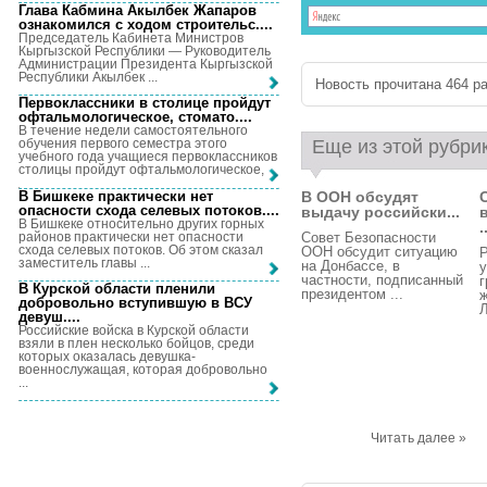
Глава Кабмина Акылбек Жапаров
ознакомился с ходом строительс...
.
Председатель Кабинета Министров
Кыргызской Республики — Руководитель
Администрации Президента Кыргызской
Республики Акылбек ...
Новость прочитана 464 ра
Первоклассники в столице пройдут
офтальмологическое, стомато...
.
В течение недели самостоятельного
Еще из этой рубри
обучения первого семестра этого
учебного года учащиеся первоклассников
столицы пройдут офтальмологическое, ...
В Бишкеке практически нет
В ООН обсудят
опасности схода селевых потоков...
.
выдачу российски...
В Бишкеке относительно других горных
.
районов практически нет опасности
Совет Безопасности
схода селевых потоков. Об этом сказал
ООН обсудит ситуацию
Р
заместитель главы ...
на Донбассе, в
частности, подписанный
г
В Курской области пленили
президентом ...
ж
добровольно вступившую в ВСУ
Л
девуш...
.
Российские войска в Курской области
взяли в плен несколько бойцов, среди
которых оказалась девушка-
военнослужащая, которая добровольно
...
Читать далее »