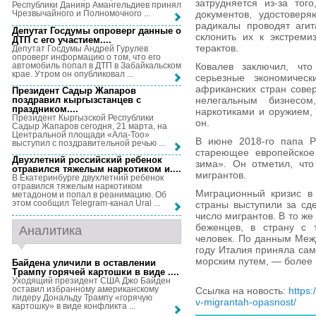
затрудняется из-за тог
Республики Данияр Амангельдиев принял
документов, удостоверя
Чрезвычайного и Полномочного ...
радикалы проводят агит
Депутат Госдумы опроверг данные о
склонить их к экстреми
ДТП с его участием...
.
терактов.
Депутат Госдумы Андрей Гурулев
опроверг информацию о том, что его
автомобиль попал в ДТП в Забайкальском
Ковалев заключил, что
крае. Утром он опубликовал ...
серьезные экономичес
африканских стран сове
Президент Садыр Жапаров
поздравил кыргызстанцев с
нелегальным бизнесом
праздником...
.
наркотиками и оружием,
Президент Кыргызской Республики
он.
Садыр Жапаров сегодня, 21 марта, на
Центральной площади «Ала-Тоо»
В июне 2018-го папа Р
выступил с поздравительной речью ...
стареющее европейское
Двухлетний российский ребенок
зима». Он отметил, что
отравился тяжелым наркотиком и...
.
мигрантов.
В Екатеринбурге двухлетний ребенок
отравился тяжелым наркотиком
Миграционный кризис в 
метадоном и попал в реанимацию. Об
этом сообщил Telegram-канал Ural ...
страны выступили за сд
число мигрантов. В то ж
беженцев, в страну с 
Аналитика
человек. По данным Меж
году Италия приняла са
морским путем, — более 
Байдена уличили в оставлении
Трампу горячей картошки в виде ...
.
Уходящий президент США Джо Байден
оставил избранному американскому
Ссылка на новость:
https:
лидеру Дональду Трампу «горячую
v-migrantah-opasnost/
картошку» в виде конфликта ...