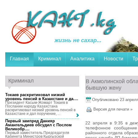
жизнь не сахар...
Главная
Криминал
Аналитика
Новости
Тр
Криминал
В Акмолинской обла
бывшую жену
Токаев раскритиковал низкий
уровень пенсий в Казахстане и да...
.
Опубликовано 23 апреля,
Президент Касым-Жомарт Токаев в
Послании народу Казахстана
Версия для печати »
раскритиковал низкий уровень пенсий в
Казахстане и дал поручение, ...
Первый зампред Данияр
22 апреля в 9:35 в деж
Амангельдиев обсудил с Послом
телефонное сообщение
Великобр...
.
районного отдела образ
Первый заместитель Председателя
Кабинета Министров Кыргызской
пресс-служба ДП Акмолин