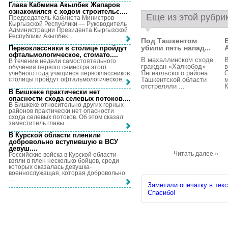
Глава Кабмина Акылбек Жапаров
ознакомился с ходом строительс...
.
Еще из этой рубри
Председатель Кабинета Министров
Кыргызской Республики — Руководитель
Администрации Президента Кыргызской
Республики Акылбек ...
Под Ташкентом
убили пять напад...
Первоклассники в столице пройдут
офтальмологическое, стомато...
.
В махаллинском сходе
В течение недели самостоятельного
граждан «Халкобод»
в
обучения первого семестра этого
Янгиюльского района
учебного года учащиеся первоклассников
Ташкентской области
столицы пройдут офтальмологическое, ...
отстреляли ...
К
В Бишкеке практически нет
опасности схода селевых потоков...
.
В Бишкеке относительно других горных
районов практически нет опасности
схода селевых потоков. Об этом сказал
заместитель главы ...
В Курской области пленили
добровольно вступившую в ВСУ
девуш...
.
Читать далее »
Российские войска в Курской области
взяли в плен несколько бойцов, среди
которых оказалась девушка-
военнослужащая, которая добровольно
...
Заметили опечатку в текс
Спасибо!