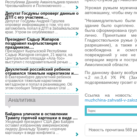
Республики Данияр Амангельдиев принял
Чрезвычайного и Полномочного ...
Угрожая ружьем мужчина
автомашину, чтобы ему п
Депутат Госдумы опроверг данные о
ДТП с его участием...
.
"Незамедлительно были 
Депутат Госдумы Андрей Гурулев
опроверг информацию о том, что его
здание было оцеплено. 
автомобиль попал в ДТП в Забайкальском
была сформирована груп
крае. Утром он опубликовал ...
лично. Принятыми м
Президент Садыр Жапаров
Гладкоствольное ружье 
поздравил кыргызстанцев с
разрешение), а также 
праздником...
.
освобождена и осмо
Президент Кыргызской Республики
повреждений у нее не 
Садыр Жапаров сегодня, 21 марта, на
Центральной площади «Ала-Тоо»
операции жертв и постр
выступил с поздравительной речью ...
Акмолинской области.
Двухлетний российский ребенок
По данному факту возбуж
отравился тяжелым наркотиком и...
.
ч.2 пп.3,4 УК РК (Зах
В Екатеринбурге двухлетний ребенок
отравился тяжелым наркотиком
подозреваемому грозит о
метадоном и попал в реанимацию. Об
этом сообщил Telegram-канал Ural ...
Ссылка на новость
Аналитика
muzhchina-zahvatil-v-zalo
Байдена уличили в оставлении
Трампу горячей картошки в виде ...
.
Уходящий президент США Джо Байден
оставил избранному американскому
лидеру Дональду Трампу «горячую
Новость прочитана 569 ра
картошку» в виде конфликта ...