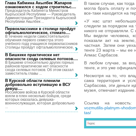
Глава Кабмина Акылбек Жапаров
В таком случае, как тогд
ознакомился с ходом строительс...
.
могла брать оплату и по
Председатель Кабинета Министров
все-таки находится на те
Кыргызской Республики — Руководитель
Администрации Президента Кыргызской
«У нас штат небольшой
Республики Акылбек ...
следили за порядком на 
Первоклассники в столице пройдут
никого не отправляли. С
офтальмологическое, стомато...
.
Мы видели человека, к
В течение недели самостоятельного
показали акт на землю,
обучения первого семестра этого
учебного года учащиеся первоклассников
частная. Затем они уеха
столицы пройдут офтальмологическое, ...
тенге 23 марта – мы ее н
В Бишкеке практически нет
Алмас Сарбасов.
опасности схода селевых потоков...
.
В Бишкеке относительно других горных
В любом случае, за вхо
районов практически нет опасности
тенге, и это уже официал
схода селевых потоков. Об этом сказал
заместитель главы ...
Несмотря на то, что вл
сама территория и усл
В Курской области пленили
добровольно вступившую в ВСУ
Сарбасова, эти деньги и
девуш...
.
музея, отмечает издание.
Российские войска в Курской области
взяли в плен несколько бойцов, среди
которых оказалась девушка-
Ссылка на новость
военнослужащая, которая добровольно
...
vozmutilis-platnym-vhodom
tas/