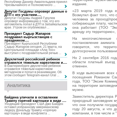
Республики Данияр Амангельдиев принял
издание.
Чрезвычайного и Полномочного ...
«23 марта 2019 года е
Депутат Госдумы опроверг данные о
ДТП с его участием...
.
Возмутил факт того, что 
Депутат Госдумы Андрей Гурулев
человека за проход/про
опроверг информацию о том, что его
собирающая плату, частн
автомобиль попал в ДТП в Забайкальском
она работает (ТОО "Эк
крае. Утром он опубликовал ...
аренду эту территорию», 
Президент Садыр Жапаров
поздравил кыргызстанцев с
На многочисленные 
праздником...
.
постановление акимата 
Президент Кыргызской Республики
говорится, что терри
Садыр Жапаров сегодня, 21 марта, на
Центральной площади «Ала-Тоо»
долгосрочное пользован
выступил с поздравительной речью ...
Но 2 сентября 2016 год
Двухлетний российский ребенок
области платный въезд
отравился тяжелым наркотиком и...
.
отменен.
В Екатеринбурге двухлетний ребенок
отравился тяжелым наркотиком
метадоном и попал в реанимацию. Об
В ходе выяснения всех о
этом сообщил Telegram-канал Ural ...
посещения Романом Сам
года, ТОО "Эксим Комме
Аналитика
на территории заповедни
музею.
Заместитель директора Р
Байдена уличили в оставлении
природный заповедник м
Трампу горячей картошки в виде ...
.
Уходящий президент США Джо Байден
что они получили госуда
оставил избранному американскому
году 20 августа, и что 
лидеру Дональду Трампу «горячую
компании, в том числе и 
картошку» в виде конфликта ...