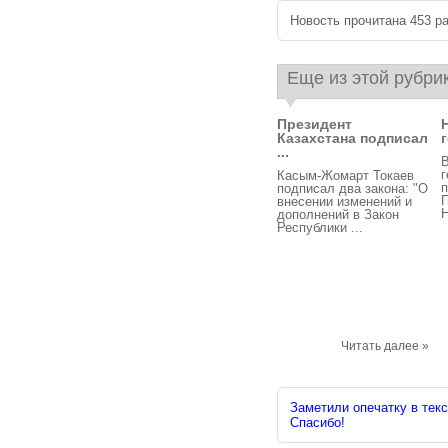
Новость прочитана 453 ра
Еще из этой рубри
Президент
Казахстана подписал
...
В
Касым-Жомарт Токаев
п
подписал два закона: "О
внесении изменений и
Н
дополнений в Закон
Республики ...
Читать далее »
Заметили опечатку в текс
Спасибо!