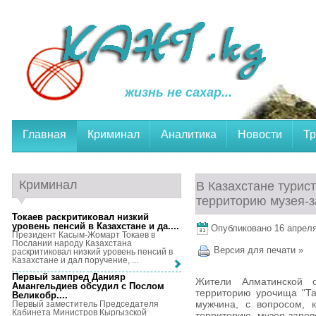
жизнь не сахар...
Главная
Криминал
Аналитика
Новости
Тр
Криминал
В Казахстане турис
территорию музея-
Токаев раскритиковал низкий
уровень пенсий в Казахстане и да...
.
Опубликовано 16 апреля,
Президент Касым-Жомарт Токаев в
Послании народу Казахстана
Версия для печати »
раскритиковал низкий уровень пенсий в
Казахстане и дал поручение, ...
Первый зампред Данияр
Жители Алматинской 
Амангельдиев обсудил с Послом
территорию урочища "Та
Великобр...
.
мужчина, с вопросом, 
Первый заместитель Председателя
Кабинета Министров Кыргызской
территорию музея-запов