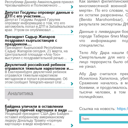
Как заявил филиппински
Республики Данияр Амангельдиев принял
многомесячной военной
Чрезвычайного и Полномочного ...
мертв». По его словам, 
Депутат Госдумы опроверг данные о
их остатки разрознены. 
ДТП с его участием...
.
(Benito Marohombsar),
Депутат Госдумы Андрей Гурулев
опроверг информацию о том, что его
результате экспертизы ДН
автомобиль попал в ДТП в Забайкальском
крае. Утром он опубликовал ...
Данные о ликвидации бое
городе Таберан близ Мар
Президент Садыр Жапаров
поздравил кыргызстанцев с
что информацию под
праздником...
.
специалисты.
Президент Кыргызской Республики
Садыр Жапаров сегодня, 21 марта, на
Тело Абу Дара нашли б
Центральной площади «Ала-Тоо»
Смертельным для него о
выступил с поздравительной речью ...
лицо террориста было об
Двухлетний российский ребенок
не узнал.
отравился тяжелым наркотиком и...
.
В Екатеринбурге двухлетний ребенок
Абу Дар считался пре
отравился тяжелым наркотиком
Иснилона Хапилона, убит
метадоном и попал в реанимацию. Об
этом сообщил Telegram-канал Ural ...
Сражение началось в ма
боевики, и продолжалось 
тысячи человек, в том
Аналитика
полицейских.
Байдена уличили в оставлении
Ссылка на новость:
https:
Трампу горячей картошки в виде ...
.
Уходящий президент США Джо Байден
оставил избранному американскому
лидеру Дональду Трампу «горячую
картошку» в виде конфликта ...