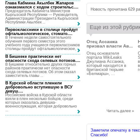
Глава Кабмина Акылбек Жапаров
ознакомился с ходом строительс...
.
Новость прочитана 629 ра
Председатель Кабинета Министров
Кыргызской Республики — Руководитель
Администрации Президента Кыргызской
Республики Акылбек ...
Еще из этой рубри
Первоклассники в столице пройдут
офтальмологическое, стомато...
.
В течение недели самостоятельного
Отец Ассанжа
обучения первого семестра этого
учебного года учащиеся первоклассников
призвал власти Ав...
с
столицы пройдут офтальмологическое, ...
Отец основателя
В Бишкеке практически нет
портала WikiLeaks
S
опасности схода селевых потоков...
.
Джулиана Ассанжа,
в
В Бишкеке относительно других горных
который находится в
в
районов практически нет опасности
британской тюрьме
г
схода селевых потоков. Об этом сказал
«Белмарш», ...
заместитель главы ...
В Курской области пленили
добровольно вступившую в ВСУ
девуш...
.
Российские войска в Курской области
взяли в плен несколько бойцов, среди
которых оказалась девушка-
военнослужащая, которая добровольно
...
Читать далее »
Заметили опечатку в текс
Спасибо!