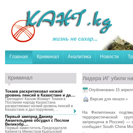
жизнь не сахар...
Главная
Криминал
Аналитика
Новости
Тр
Криминал
Лидера ИГ убили н
Опубликовано 15 апреля,
Токаев раскритиковал низкий
уровень пенсий в Казахстане и да...
.
Президент Касым-Жомарт Токаев в
Версия для печати »
Послании народу Казахстана
раскритиковал низкий уровень пенсий в
Казахстане и дал поручение, ...
На Филиппинах подтве
Первый зампред Данияр
террористической гру
Амангельдиев обсудил с Послом
запрещена в России) — э
Великобр...
.
сообщает South China Mor
Первый заместитель Председателя
Кабинета Министров Кыргызской