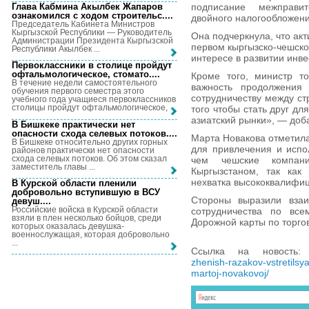
Глава Кабмина Акылбек Жапаров
подписание межправи
ознакомился с ходом строительс...
.
двойного налогообложени
Председатель Кабинета Министров
Кыргызской Республики — Руководитель
Она подчеркнула, что ак
Администрации Президента Кыргызской
первом кыргызско-чешско
Республики Акылбек ...
интересе в развитии инве
Первоклассники в столице пройдут
офтальмологическое, стомато...
.
Кроме того, министр т
В течение недели самостоятельного
важность продолжения
обучения первого семестра этого
сотрудничеству между ст
учебного года учащиеся первоклассников
столицы пройдут офтальмологическое, ...
того чтобы стать друг д
азиатский рынки», — доб
В Бишкеке практически нет
опасности схода селевых потоков...
.
Марта Новакова отметила
В Бишкеке относительно других горных
для привлечения и испо
районов практически нет опасности
схода селевых потоков. Об этом сказал
чем чешские компани
заместитель главы ...
Кыргызстаном, так как
нехватка высококвалифи
В Курской области пленили
добровольно вступившую в ВСУ
Стороны выразили взаи
девуш...
.
Российские войска в Курской области
сотрудничества по все
взяли в плен несколько бойцов, среди
Дорожной карты по торго
которых оказалась девушка-
военнослужащая, которая добровольно
...
Ссылка на новость
zhenish-razakov-vstretilsya
martoj-novakovoj/