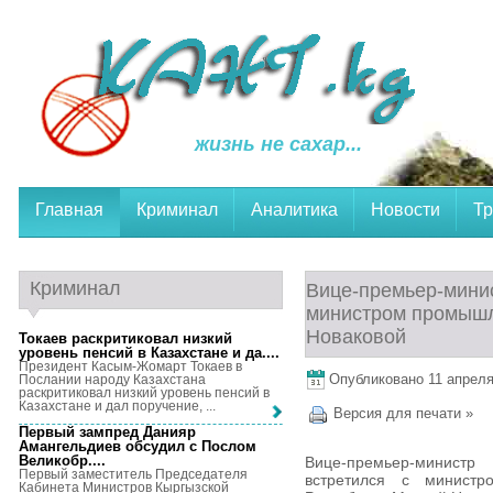
жизнь не сахар...
Главная
Криминал
Аналитика
Новости
Тр
Криминал
Вице-премьер-мини
министром промышл
Новаковой
Токаев раскритиковал низкий
уровень пенсий в Казахстане и да...
.
Президент Касым-Жомарт Токаев в
Опубликовано 11 апреля,
Послании народу Казахстана
раскритиковал низкий уровень пенсий в
Казахстане и дал поручение, ...
Версия для печати »
Первый зампред Данияр
Амангельдиев обсудил с Послом
Великобр...
.
Вице-премьер-минист
Первый заместитель Председателя
встретился с минист
Кабинета Министров Кыргызской