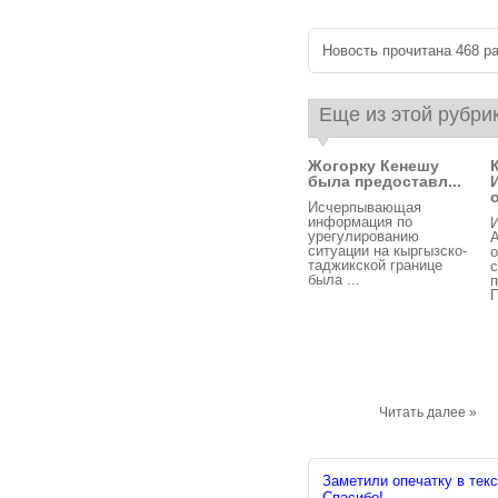
Новость прочитана 468 ра
Еще из этой рубри
Жогорку Кенешу
была предоставл...
Исчерпывающая
информация по
И
урегулированию
ситуации на кыргызско-
о
таджикской границе
с
была ...
п
П
Читать далее »
Заметили опечатку в текс
Спасибо!