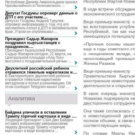
Республики Мартой Новак
Республики Данияр Амангельдиев принял
Чрезвычайного и Полномочного ...
В ходе встречи обсужден
Депутат Госдумы опроверг данные о
экономического сотрудни
ДТП с его участием...
.
Депутат Госдумы Андрей Гурулев
Вице-премьер-министр о
опроверг информацию о том, что его
во всестороннем углубл
автомобиль попал в ДТП в Забайкальском
Республикой, так как н
крае. Утром он опубликовал ...
имеющемуся потенциалу 
Президент Садыр Жапаров
поздравил кыргызстанцев с
«Прочные основы наших
праздником...
.
еще в годы советского с
Президент Кыргызской Республики
о неоценимом вкладе, 
Садыр Жапаров сегодня, 21 марта, на
Центральной площади «Ала-Тоо»
чехословацкий промышл
выступил с поздравительной речью ...
Жениш Разаков.
Двухлетний российский ребенок
Вице-премьер-министр
отравился тяжелым наркотиком и...
.
Правительством Кыргыз
В Екатеринбурге двухлетний ребенок
отравился тяжелым наркотиком
иностранным инвесторам
метадоном и попал в реанимацию. Об
деятельности и открытия
этом сообщил Telegram-канал Ural ...
В свою очередь минист
Аналитика
Новакова подчеркнула н
двустороннего сотруднич
Она также согласилась с
Байдена уличили в оставлении
и инвестиционной деяте
Трампу горячей картошки в виде ...
.
Уходящий президент США Джо Байден
полном объеме, в связи 
оставил избранному американскому
соответствующие меры.
лидеру Дональду Трампу «горячую
картошку» в виде конфликта ...
По словам Марты Нов