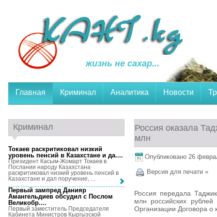
жизнь не сахар...
Главная
Криминал
Аналитика
Новости
Тр
Криминал
Россия оказала Тад
млн
Токаев раскритиковал низкий
уровень пенсий в Казахстане и да...
.
Опубликовано 26 февраля
Президент Касым-Жомарт Токаев в
Послании народу Казахстана
Версия для печати »
раскритиковал низкий уровень пенсий в
Казахстане и дал поручение, ...
Первый зампред Данияр
Россия передала Таджик
Амангельдиев обсудил с Послом
млн российских рублей 
Великобр...
.
Организации Договора о 
Первый заместитель Председателя
Кабинета Министров Кыргызской