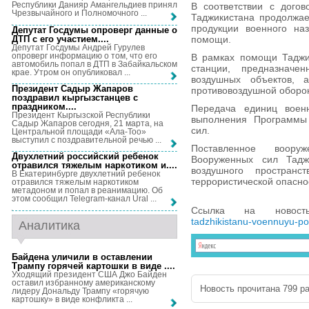
Республики Данияр Амангельдиев принял
В соответствии с дого
Чрезвычайного и Полномочного ...
Таджикистана продолжае
продукции военного на
Депутат Госдумы опроверг данные о
ДТП с его участием...
.
помощи.
Депутат Госдумы Андрей Гурулев
опроверг информацию о том, что его
В рамках помощи Таджи
автомобиль попал в ДТП в Забайкальском
станции, предназнач
крае. Утром он опубликовал ...
воздушных объектов, 
Президент Садыр Жапаров
противовоздушной оборо
поздравил кыргызстанцев с
праздником...
.
Передача единиц военн
Президент Кыргызской Республики
выполнения Программы
Садыр Жапаров сегодня, 21 марта, на
сил.
Центральной площади «Ала-Тоо»
выступил с поздравительной речью ...
Поставленное воору
Двухлетний российский ребенок
Вооруженных сил Таджи
отравился тяжелым наркотиком и...
.
воздушного простран
В Екатеринбурге двухлетний ребенок
террористической опасно
отравился тяжелым наркотиком
метадоном и попал в реанимацию. Об
этом сообщил Telegram-канал Ural ...
Ссылка на новос
tadzhikistanu-voennuyu-p
Аналитика
Байдена уличили в оставлении
Трампу горячей картошки в виде ...
.
Уходящий президент США Джо Байден
оставил избранному американскому
Новость прочитана 799 ра
лидеру Дональду Трампу «горячую
картошку» в виде конфликта ...