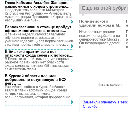
Глава Кабмина Акылбек Жапаров
ознакомился с ходом строительс...
.
Еще из этой рубри
Председатель Кабинета Министров
Кыргызской Республики — Руководитель
Администрации Президента Кыргызской
Республики Акылбек ...
Полицейского
ударили ножом в М...
Первоклассники в столице пройдут
офтальмологическое, стомато...
.
Неизвестные ранили
П
В течение недели самостоятельного
ножом полицейского на
П
обучения первого семестра этого
северо-востоке Москвы.
а
учебного года учащиеся первоклассников
Он возвращался домой
с
столицы пройдут офтальмологическое, ...
в ...
с
В Бишкеке практически нет
опасности схода селевых потоков...
.
В Бишкеке относительно других горных
районов практически нет опасности
схода селевых потоков. Об этом сказал
заместитель главы ...
В Курской области пленили
добровольно вступившую в ВСУ
девуш...
.
Читать далее »
Российские войска в Курской области
взяли в плен несколько бойцов, среди
которых оказалась девушка-
военнослужащая, которая добровольно
...
Заметили опечатку в текс
Спасибо!