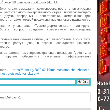
Об этом 18 февраля сообщила БЕЛТА.
беих стран высказали заинтересованность в организации
ок растительного лекарственного сырья, произрастающего
и, других природных и синтетических компонентов для
арств, а также готовой продукции медицинского назначения.
ка» и управление «Туркмендермансенагат» планируют
ботать вопрос создания совместного производства
уркменистане сложная ситуация с лекарствами. Кроме того,
тоянно растут цены, в стране наблюдается нехватка
аратов.
да, затрагивая тему здравоохранения, президент Гурбангулы
в поручил обеспечить население «эффективными
вость:
https://kant.kg/2019-02-19/turkmenistan-obsuzhdaet-s-
ost-proizvodstva-lekarstv/
на 859 раз(a).