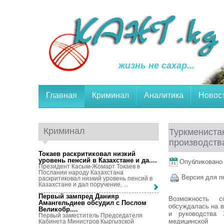
жизнь не сахар...
Главная
Криминал
Аналитика
Новос
Криминал
Туркмениста
производств
Токаев раскритиковал низкий
уровень пенсий в Казахстане и да...
.
Опубликовано 
Президент Касым-Жомарт Токаев в
Послании народу Казахстана
Версия для п
раскритиковал низкий уровень пенсий в
Казахстане и дал поручение, ...
Первый зампред Данияр
Возможность со
Амангельдиев обсудил с Послом
обсуждалась на в
Великобр...
.
и руководства 
Первый заместитель Председателя
медицинской 
Кабинета Министров Кыргызской