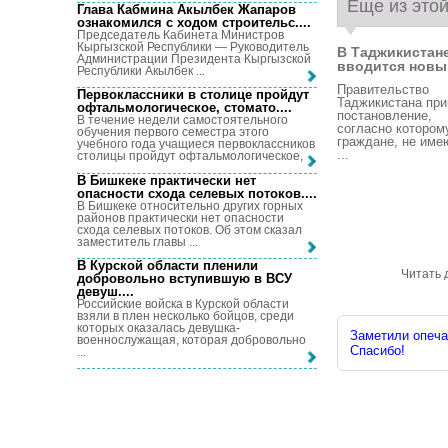
Еще из этой
Глава Кабмина Акылбек Жапаров
ознакомился с ходом строительс...
.
Председатель Кабинета Министров
Кыргызской Республики — Руководитель
В Таджикистан
Администрации Президента Кыргызской
вводится новый
Республики Акылбек ...
Правительство
Первоклассники в столице пройдут
Таджикистана пр
офтальмологическое, стомато...
.
постановление,
В течение недели самостоятельного
согласно котором
обучения первого семестра этого
граждане, не им
учебного года учащиеся первоклассников
...
столицы пройдут офтальмологическое, ...
В Бишкеке практически нет
опасности схода селевых потоков...
.
В Бишкеке относительно других горных
районов практически нет опасности
схода селевых потоков. Об этом сказал
заместитель главы ...
В Курской области пленили
Читать 
добровольно вступившую в ВСУ
девуш...
.
Российские войска в Курской области
взяли в плен несколько бойцов, среди
которых оказалась девушка-
Заметили опечат
военнослужащая, которая добровольно
Спасибо!
...