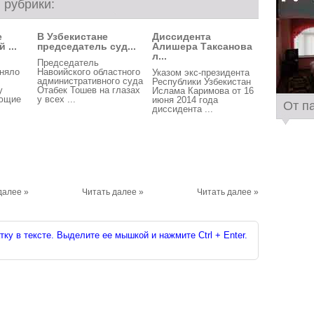
 рубрики:
е
В Узбекистане
Диссидента
 ...
председатель суд...
Алишера Таксанова
л...
Председатель
иняло
Навоийского областного
Указом экс-президента
административного суда
Республики Узбекистан
у
Отабек Тошев на глазах
Ислама Каримова от 16
еющие
у всех ...
июня 2014 года
От п
диссидента ...
далее »
Читать далее »
Читать далее »
ку в тексте. Выделите ее мышкой и нажмите Ctrl + Enter.