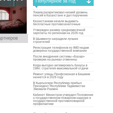
Популярное за год
Токаев раскритиковал низкий уровень
пенсий в Казахстане и дал поручение
Казахстанкам начали выдавать
бесплатные противозачаточные
Утвержден размер среднемесячной
зарплаты по регионам на 2026 год
артнеров
В Шымкенте наградили лучших
строителей
Регистрация телефонов по IMEI-кодам
доверена государственной компании
После внедрения системы «Базар»
проверки на рынках отменены
Когда выгодно активировать бонусы в
1Win: стратегия максимальной отдачи
Ремонт улицы Профсоюзная в Бишкеке
начнется в 2026 году
В Кыргызскую Республику прибыл
Президент Республики Таджикистан
Эмомали Рахмон
Кабинет Министров утвердил Положение
о государственном пожарном надзоре и
государственной противопожарной
профилактике