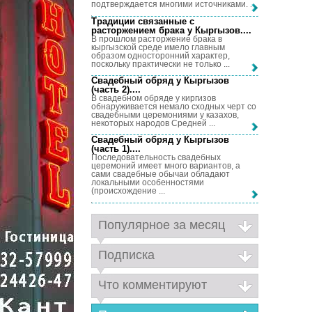
подтверждается многими источниками. ...
Традиции связанные с
расторжением брака у Кыргызов...
.
В прошлом расторжение брака в
кыргызской среде имело главным
образом односторонний характер,
поскольку практически не только ...
Свадебный обряд у Кыргызов
(часть 2)...
.
В свадебном обряде у киргизов
обнаруживается немало сходных черт со
свадебными церемониями у казахов,
некоторых народов Средней ...
Свадебный обряд у Кыргызов
(часть 1)...
.
Последовательность свадебных
церемоний имеет много вариантов, а
сами свадебные обычаи обладают
локальными особенностями
(происхождение ...
Популярное за месяц
Подписка
Что комментируют