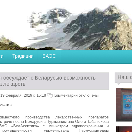
ти
Традиции
ЕАЭС
Наш 
н обсуждает с Беларусью возможность
а лекарств
19 февраля, 2019 г. 16:18
Комментарии отключены
ечати »
вместного производства лекарственных препаратов
стрече посла Беларуси в Туркменистане Олега Табанюхова
ЗАО «БелАсептика» с министром здравоохранения и
промышленности Туркменистана Нурмухаммедом