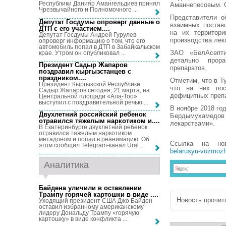
Республики Данияр Амангельдиев принял
Аманнепесовым. 
Чрезвычайного и Полномочного ...
Представители о
Депутат Госдумы опроверг данные о
взаимных постав
ДТП с его участием...
.
на их территори
Депутат Госдумы Андрей Гурулев
производства лек
опроверг информацию о том, что его
автомобиль попал в ДТП в Забайкальском
ЗАО «БелАсепти
крае. Утром он опубликовал ...
детально прора
Президент Садыр Жапаров
препаратов.
поздравил кыргызстанцев с
праздником...
.
Отметим, что в Т
Президент Кыргызской Республики
что на них пос
Садыр Жапаров сегодня, 21 марта, на
дефицитных преп
Центральной площади «Ала-Тоо»
выступил с поздравительной речью ...
В ноябре 2018 го
Двухлетний российский ребенок
Бердымухамедо
отравился тяжелым наркотиком и...
.
лекарствами».
В Екатеринбурге двухлетний ребенок
отравился тяжелым наркотиком
метадоном и попал в реанимацию. Об
Ссылка на но
этом сообщил Telegram-канал Ural ...
belarusyu-vozmozhn
Аналитика
Байдена уличили в оставлении
Трампу горячей картошки в виде ...
.
Новость прочита
Уходящий президент США Джо Байден
оставил избранному американскому
лидеру Дональду Трампу «горячую
картошку» в виде конфликта ...