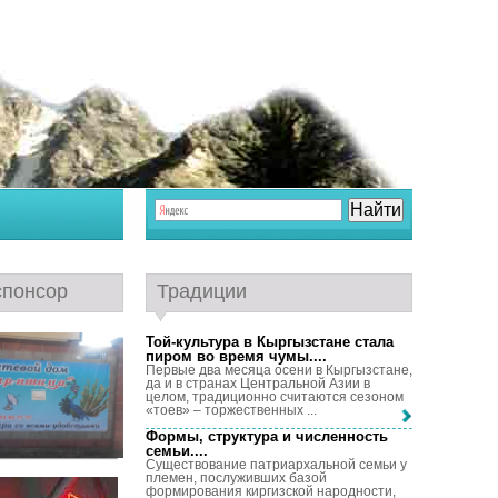
спонсор
Традиции
Той-культура в Кыргызстане стала
пиром во время чумы...
.
Первые два месяца осени в Кыргызстане,
да и в странах Центральной Азии в
целом, традиционно считаются сезоном
«тоев» – торжественных ...
Формы, структура и численность
семьи...
.
Существование патриархальной семьи у
племен, послуживших базой
формирования киргизской народности,