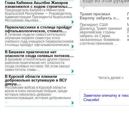
Еще из этой рубри
Глава Кабмина Акылбек Жапаров
ознакомился с ходом строительс...
.
Председатель Кабинета Министров
Кыргызской Республики — Руководитель
Трамп призвал
Администрации Президента Кыргызской
Европу забрать с...
Республики Акылбек ...
Президент США
Первоклассники в столице пройдут
Дональд Трамп призвал
д
офтальмологическое, стомато...
.
европейские страны
Л
В течение недели самостоятельного
забрать из Сирии
о
обучения первого семестра этого
захваченных боевиков-
ж
учебного года учащиеся первоклассников
соотечественников ...
столицы пройдут офтальмологическое, ...
В Бишкеке практически нет
опасности схода селевых потоков...
.
В Бишкеке относительно других горных
районов практически нет опасности
схода селевых потоков. Об этом сказал
заместитель главы ...
В Курской области пленили
Читать далее »
добровольно вступившую в ВСУ
девуш...
.
Российские войска в Курской области
взяли в плен несколько бойцов, среди
которых оказалась девушка-
Заметили опечатку в текс
военнослужащая, которая добровольно
Спасибо!
...