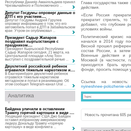
Республики Данияр Амангельдиев принял
Глава государства также 
Чрезвычайного и Полномочного ...
действия.
Депутат Госдумы опроверг данные о
«Если Россия прекрати
ДТП с его участием...
.
прекратит стрелять, то
Депутат Госдумы Андрей Гурулев
опроверг информацию о том, что его
добавил, что глубокие 
автомобиль попал в ДТП в Забайкальском
условиях войны.
крае. Утром он опубликовал ...
Политический кризис н
Президент Садыр Жапаров
начался в 2014 году по
поздравил кыргызстанцев с
праздником...
.
Весной прошел референд
Президент Кыргызской Республики
состав России, а зате
Садыр Жапаров сегодня, 21 марта, на
Военные действия и ра
Центральной площади «Ала-Тоо»
выступил с поздравительной речью ...
Москвой (в частности, 
приходится брать кру
Двухлетний российский ребенок
фонде, просить помощи у
отравился тяжелым наркотиком и...
.
В Екатеринбурге двухлетний ребенок
отравился тяжелым наркотиком
метадоном и попал в реанимацию. Об
Ссылка на новост
этом сообщил Telegram-канал Ural ...
nyineshnee-polozhenie-ukra
Аналитика
Байдена уличили в оставлении
Трампу горячей картошки в виде ...
.
Новость прочитана 605 ра
Уходящий президент США Джо Байден
оставил избранному американскому
лидеру Дональду Трампу «горячую
картошку» в виде конфликта ...