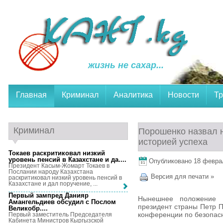
жизнь не сахар...
Главная
Криминал
Аналитика
Новости
Тр
Криминал
Порошенко назвал 
историей успеха
Токаев раскритиковал низкий
уровень пенсий в Казахстане и да...
.
Опубликовано 18 февраля
Президент Касым-Жомарт Токаев в
Послании народу Казахстана
Версия для печати »
раскритиковал низкий уровень пенсий в
Казахстане и дал поручение, ...
Первый зампред Данияр
Нынешнее положение 
Амангельдиев обсудил с Послом
президент страны Петр 
Великобр...
.
конференции по безопасн
Первый заместитель Председателя
Кабинета Министров Кыргызской