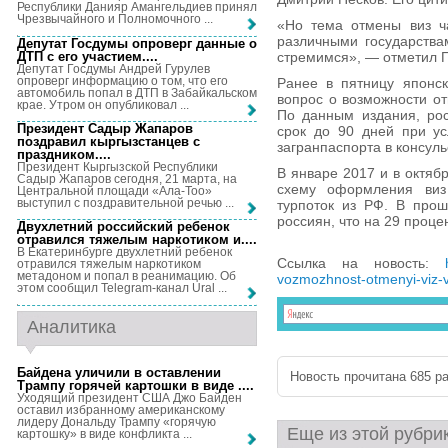
Республики Данияр Амангельдиев принял
Чрезвычайного и Полномочного ...
«Но тема отмены виз ча
различными государствам
Депутат Госдумы опроверг данные о
ДТП с его участием...
.
стремимся», — отметил П
Депутат Госдумы Андрей Гурулев
опроверг информацию о том, что его
Ранее в пятницу японск
автомобиль попал в ДТП в Забайкальском
вопрос о возможности от
крае. Утром он опубликовал ...
По данным издания, рос
Президент Садыр Жапаров
срок до 90 дней при ус
поздравил кыргызстанцев с
загранпаспорта в консуль
праздником...
.
Президент Кыргызской Республики
В январе 2017 и в октяб
Садыр Жапаров сегодня, 21 марта, на
схему оформления виз
Центральной площади «Ала-Тоо»
выступил с поздравительной речью ...
турпоток из РФ. В про
россиян, что на 29 проце
Двухлетний российский ребенок
отравился тяжелым наркотиком и...
.
В Екатеринбурге двухлетний ребенок
Ссылка на новость:
отравился тяжелым наркотиком
метадоном и попал в реанимацию. Об
vozmozhnost-otmenyi-viz-v
этом сообщил Telegram-канал Ural ...
Аналитика
Байдена уличили в оставлении
Новость прочитана 685 ра
Трампу горячей картошки в виде ...
.
Уходящий президент США Джо Байден
оставил избранному американскому
лидеру Дональду Трампу «горячую
Еще из этой рубри
картошку» в виде конфликта ...