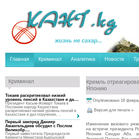
жизнь не сахар...
Главная
Криминал
Аналитика
Новости
Тр
Криминал
Кремль отреагирова
Японию
Токаев раскритиковал низкий
уровень пенсий в Казахстане и да...
.
Опубликовано 18 февраля
Президент Касым-Жомарт Токаев в
Послании народу Казахстана
Версия для печати »
раскритиковал низкий уровень пенсий в
Казахстане и дал поручение, ...
Первый зампред Данияр
Изменение визового реж
Амангельдиев обсудил с Послом
на встрече президента 
Великобр...
.
Японии Синдзо Абэ, з
Первый заместитель Председателя
Кабинета Министров Кыргызской
Дмитрий Песков. Его цити