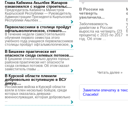
Глава Кабмина Акылбек Жапаров
ознакомился с ходом строительс...
.
В России на
Председатель Кабинета Министров
четверть
о
Кыргызской Республики — Руководитель
Администрации Президента Кыргызской
увеличила...
Е
Республики Акылбек ...
ч
Заболеваемость
Первоклассники в столице пройдут
диабетом в России
офтальмологическое, стомато...
.
Б
выросла на четверть (23
В течение недели самостоятельного
о
процента) с 2015 по 2017
обучения первого семестра этого
год. Об этом ...
учебного года учащиеся первоклассников
столицы пройдут офтальмологическое, ...
В Бишкеке практически нет
опасности схода селевых потоков...
.
В Бишкеке относительно других горных
районов практически нет опасности
схода селевых потоков. Об этом сказал
заместитель главы ...
Читать далее »
В Курской области пленили
добровольно вступившую в ВСУ
девуш...
.
Российские войска в Курской области
Заметили опечатку в текс
взяли в плен несколько бойцов, среди
которых оказалась девушка-
Спасибо!
военнослужащая, которая добровольно
...