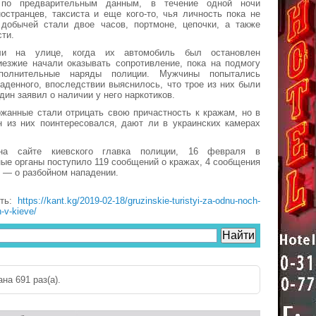
 по предварительным данным, в течение одной ночи
остранцев, таксиста и еще кого-то, чья личность пока не
 добычей стали двое часов, портмоне, цепочки, а также
сти.
ли на улице, когда их автомобиль был остановлен
иезжие начали оказывать сопротивление, пока на подмогу
полнительные наряды полиции. Мужчины попытались
раденного, впоследствии выяснилось, что трое из них были
дин заявил о наличии у него наркотиков.
жанные стали отрицать свою причастность к кражам, но в
н из них поинтересовался, дают ли в украинских камерах
на сайте киевского главка полиции, 16 февраля в
ые органы поступило 119 сообщений о кражах, 4 сообщения
о — о разбойном нападении.
сть:
https://kant.kg/2019-02-18/gruzinskie-turistyi-za-odnu-noch-
h-v-kieve/
на 691 раз(a).