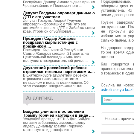
Подозреваемые,
Республики Данияр Амангельдиев принял
обокрали двух ин
Чрезвычайного и Полномочного ...
установлена. Их
Депутат Госдумы опроверг данные о
некие драгоценно
ДТП с его участием...
.
Депутат Госдумы Андрей Гурулев
Грузин задержа
опроверг информацию о том, что его
патрульными. Пр
автомобиль попал в ДТП в Забайкальском
не прибыли до
крае. Утром он опубликовал ...
избавиться от ук
Президент Садыр Жапаров
сильно пьяны, а о
поздравил кыргызстанцев с
праздником...
.
На допросе задер
Президент Кыргызской Республики
то же время оди
Садыр Жапаров сегодня, 21 марта, на
одеяла.
Центральной площади «Ала-Тоо»
выступил с поздравительной речью ...
Как говорится 
Двухлетний российский ребенок
правоохранительн
отравился тяжелым наркотиком и...
.
о грабежах и одн
В Екатеринбурге двухлетний ребенок
отравился тяжелым наркотиком
метадоном и попал в реанимацию. Об
Ссылка на ново
этом сообщил Telegram-канал Ural ...
ustroili-seriyu-kraz
Аналитика
Байдена уличили в оставлении
Трампу горячей картошки в виде ...
.
Новость прочита
Уходящий президент США Джо Байден
оставил избранному американскому
лидеру Дональду Трампу «горячую
картошку» в виде конфликта ...