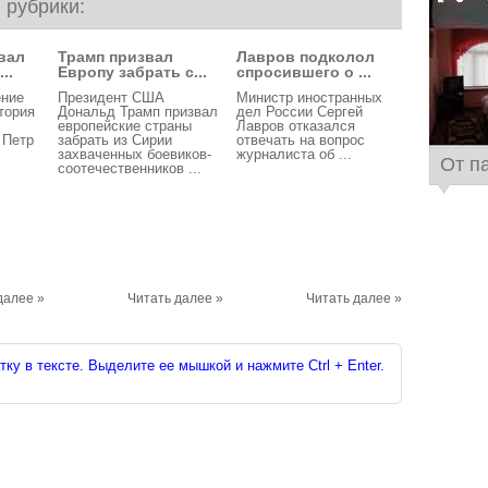
 рубрики:
вал
Трамп призвал
Лавров подколол
..
Европу забрать с...
спросившего о ...
ние
Президент США
Министр иностранных
тория
Дональд Трамп призвал
дел России Сергей
европейские страны
Лавров отказался
 Петр
забрать из Сирии
отвечать на вопрос
захваченных боевиков-
журналиста об ...
От п
соотечественников ...
далее »
Читать далее »
Читать далее »
ку в тексте. Выделите ее мышкой и нажмите Ctrl + Enter.