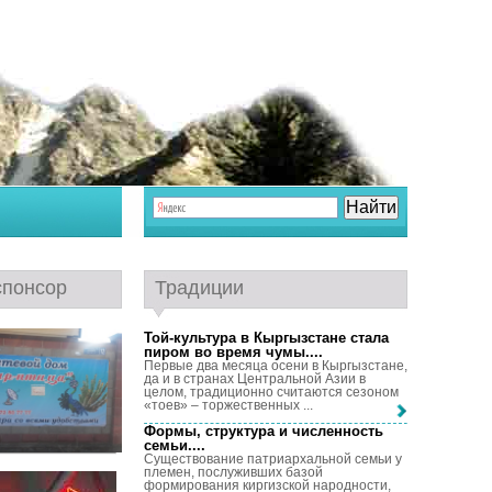
спонсор
Традиции
Той-культура в Кыргызстане стала
пиром во время чумы...
.
Первые два месяца осени в Кыргызстане,
да и в странах Центральной Азии в
целом, традиционно считаются сезоном
«тоев» – торжественных ...
Формы, структура и численность
семьи...
.
Существование патриархальной семьи у
племен, послуживших базой
формирования киргизской народности,