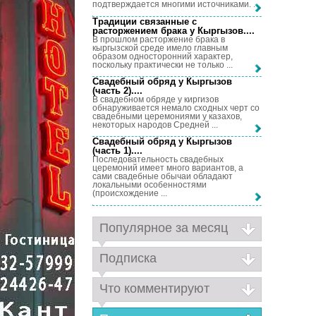
подтверждается многими источниками. ...
Традиции связанные с
расторжением брака у Кыргызов...
.
В прошлом расторжение брака в
кыргызской среде имело главным
образом односторонний характер,
поскольку практически не только ...
Свадебный обряд у Кыргызов
(часть 2)...
.
В свадебном обряде у киргизов
обнаруживается немало сходных черт со
свадебными церемониями у казахов,
некоторых народов Средней ...
Свадебный обряд у Кыргызов
(часть 1)...
.
Последовательность свадебных
церемоний имеет много вариантов, а
сами свадебные обычаи обладают
локальными особенностями
(происхождение ...
Популярное за месяц
Подписка
Что комментируют