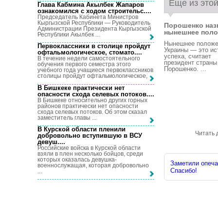
Еще из этой
Глава Кабмина Акылбек Жапаров
ознакомился с ходом строительс...
.
Председатель Кабинета Министров
Кыргызской Республики — Руководитель
Порошенко наз
Администрации Президента Кыргызской
нынешнее поло.
Республики Акылбек ...
Нынешнее положе
Первоклассники в столице пройдут
Украины — это ис
офтальмологическое, стомато...
.
успеха, считает
В течение недели самостоятельного
президент страны
обучения первого семестра этого
Порошенко. ...
учебного года учащиеся первоклассников
столицы пройдут офтальмологическое, ...
В Бишкеке практически нет
опасности схода селевых потоков...
.
В Бишкеке относительно других горных
районов практически нет опасности
схода селевых потоков. Об этом сказал
заместитель главы ...
В Курской области пленили
Читать 
добровольно вступившую в ВСУ
девуш...
.
Российские войска в Курской области
взяли в плен несколько бойцов, среди
которых оказалась девушка-
Заметили опечат
военнослужащая, которая добровольно
Спасибо!
...