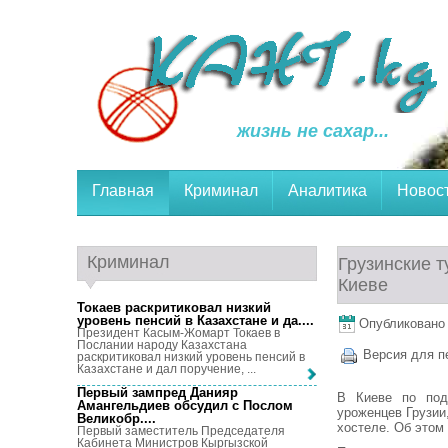
жизнь не сахар...
Главная
Криминал
Аналитика
Новос
Криминал
Грузинские т
Киеве
Токаев раскритиковал низкий
уровень пенсий в Казахстане и да...
.
Опубликовано 
Президент Касым-Жомарт Токаев в
Послании народу Казахстана
Версия для п
раскритиковал низкий уровень пенсий в
Казахстане и дал поручение, ...
Первый зампред Данияр
В Киеве по под
Амангельдиев обсудил с Послом
уроженцев Грузии
Великобр...
.
хостеле. Об этом
Первый заместитель Председателя
Кабинета Министров Кыргызской