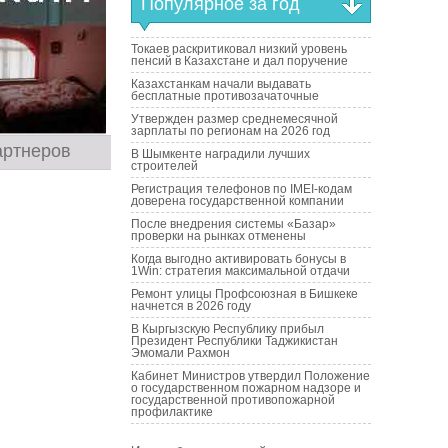
Популярное за год
Токаев раскритиковал низкий уровень
пенсий в Казахстане и дал поручение
Казахстанкам начали выдавать
бесплатные противозачаточные
Утвержден размер среднемесячной
зарплаты по регионам на 2026 год
артнеров
В Шымкенте наградили лучших
строителей
Регистрация телефонов по IMEI-кодам
доверена государственной компании
После внедрения системы «Базар»
проверки на рынках отменены
Когда выгодно активировать бонусы в
1Win: стратегия максимальной отдачи
Ремонт улицы Профсоюзная в Бишкеке
начнется в 2026 году
В Кыргызскую Республику прибыл
Президент Республики Таджикистан
Эмомали Рахмон
Кабинет Министров утвердил Положение
о государственном пожарном надзоре и
государственной противопожарной
профилактике