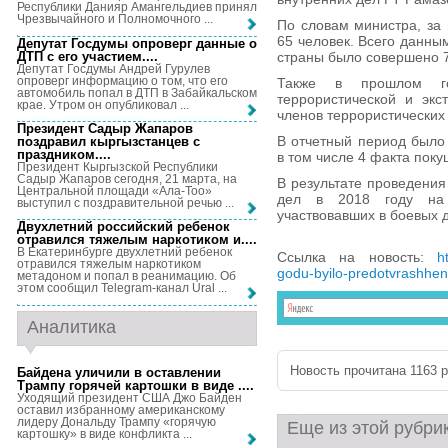
Республики Данияр Амангельдиев принял
Чрезвычайного и Полномочного ...
По словам министра, за
65 человек. Всего данны
Депутат Госдумы опроверг данные о
ДТП с его участием...
.
страны было совершено 7
Депутат Госдумы Андрей Гурулев
опроверг информацию о том, что его
Также в прошлом го
автомобиль попал в ДТП в Забайкальском
террористической и экс
крае. Утром он опубликовал ...
членов террористических 
Президент Садыр Жапаров
В отчетный период было 
поздравил кыргызстанцев с
праздником...
.
в том числе 4 факта пок
Президент Кыргызской Республики
Садыр Жапаров сегодня, 21 марта, на
В результате проведения
Центральной площади «Ала-Тоо»
дел в 2018 году на
выступил с поздравительной речью ...
участвовавших в боевых 
Двухлетний российский ребенок
отравился тяжелым наркотиком и...
.
В Екатеринбурге двухлетний ребенок
Ссылка на новость:
h
отравился тяжелым наркотиком
godu-byilo-predotvrashhen
метадоном и попал в реанимацию. Об
этом сообщил Telegram-канал Ural ...
Аналитика
Новость прочитана 1163 р
Байдена уличили в оставлении
Трампу горячей картошки в виде ...
.
Уходящий президент США Джо Байден
оставил избранному американскому
лидеру Дональду Трампу «горячую
Еще из этой рубри
картошку» в виде конфликта ...