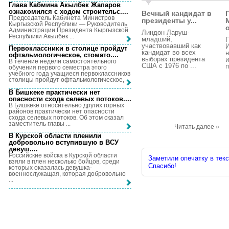
Глава Кабмина Акылбек Жапаров
ознакомился с ходом строительс...
.
Вечный кандидат в
Председатель Кабинета Министров
президенты у...
Кыргызской Республики — Руководитель
о
Администрации Президента Кыргызской
Линдон Ларуш-
Республики Акылбек ...
младший,
участвовавший как
И
Первоклассники в столице пройдут
кандидат во всех
н
офтальмологическое, стомато...
.
выборах президента
и
В течение недели самостоятельного
США с 1976 по ...
п
обучения первого семестра этого
учебного года учащиеся первоклассников
столицы пройдут офтальмологическое, ...
В Бишкеке практически нет
опасности схода селевых потоков...
.
В Бишкеке относительно других горных
районов практически нет опасности
схода селевых потоков. Об этом сказал
заместитель главы ...
Читать далее »
В Курской области пленили
добровольно вступившую в ВСУ
девуш...
.
Российские войска в Курской области
Заметили опечатку в текс
взяли в плен несколько бойцов, среди
Спасибо!
которых оказалась девушка-
военнослужащая, которая добровольно
...