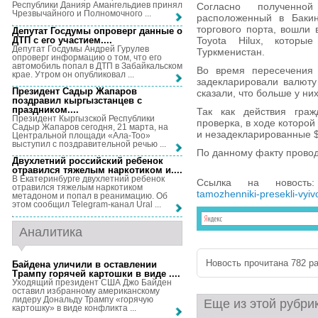
Республики Данияр Амангельдиев принял
Согласно полученно
Чрезвычайного и Полномочного ...
расположенный в Бакин
торгового порта, вошли 
Депутат Госдумы опроверг данные о
ДТП с его участием...
.
Toyota Hilux, котор
Депутат Госдумы Андрей Гурулев
Туркменистан.
опроверг информацию о том, что его
автомобиль попал в ДТП в Забайкальском
Во время пересечения
крае. Утром он опубликовал ...
задекларировали валюту
Президент Садыр Жапаров
сказали, что больше у них
поздравил кыргызстанцев с
праздником...
.
Так как действия граж
Президент Кыргызской Республики
проверка, в ходе которой
Садыр Жапаров сегодня, 21 марта, на
и незадекларированные 
Центральной площади «Ала-Тоо»
выступил с поздравительной речью ...
По данному факту провод
Двухлетний российский ребенок
отравился тяжелым наркотиком и...
.
В Екатеринбурге двухлетний ребенок
Ссылка на новост
отравился тяжелым наркотиком
tamozhenniki-presekli-vyiv
метадоном и попал в реанимацию. Об
этом сообщил Telegram-канал Ural ...
Аналитика
Новость прочитана 782 ра
Байдена уличили в оставлении
Трампу горячей картошки в виде ...
.
Уходящий президент США Джо Байден
оставил избранному американскому
лидеру Дональду Трампу «горячую
Еще из этой рубри
картошку» в виде конфликта ...