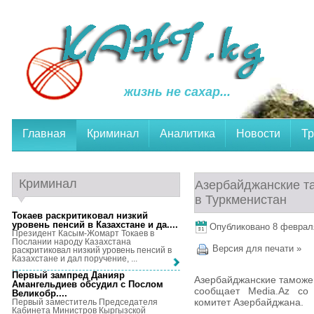
жизнь не сахар...
Главная
Криминал
Аналитика
Новости
Тр
Криминал
Азербайджанские т
в Туркменистан
Токаев раскритиковал низкий
уровень пенсий в Казахстане и да...
.
Опубликовано 8 февраля,
Президент Касым-Жомарт Токаев в
Послании народу Казахстана
Версия для печати »
раскритиковал низкий уровень пенсий в
Казахстане и дал поручение, ...
Первый зампред Данияр
Азербайджанские таможен
Амангельдиев обсудил с Послом
сообщает Media.Az со
Великобр...
.
комитет Азербайджана.
Первый заместитель Председателя
Кабинета Министров Кыргызской