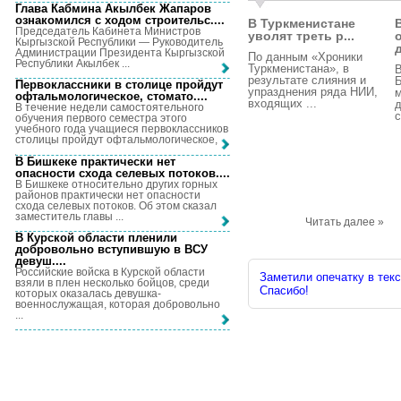
Глава Кабмина Акылбек Жапаров
ознакомился с ходом строительс...
.
В Туркменистане
Председатель Кабинета Министров
уволят треть р...
Кыргызской Республики — Руководитель
Администрации Президента Кыргызской
По данным «Хроники
Республики Акылбек ...
Туркменистана», в
В
результате слияния и
Б
Первоклассники в столице пройдут
упразднения ряда НИИ,
м
офтальмологическое, стомато...
.
входящих ...
д
В течение недели самостоятельного
с
обучения первого семестра этого
учебного года учащиеся первоклассников
столицы пройдут офтальмологическое, ...
В Бишкеке практически нет
опасности схода селевых потоков...
.
В Бишкеке относительно других горных
районов практически нет опасности
схода селевых потоков. Об этом сказал
заместитель главы ...
Читать далее »
В Курской области пленили
добровольно вступившую в ВСУ
девуш...
.
Российские войска в Курской области
Заметили опечатку в текс
взяли в плен несколько бойцов, среди
Спасибо!
которых оказалась девушка-
военнослужащая, которая добровольно
...