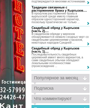
подтверждается многими источниками. ...
Традиции связанные с
расторжением брака у Кыргызов...
.
В прошлом расторжение брака в
кыргызской среде имело главным
образом односторонний характер,
поскольку практически не только ...
Свадебный обряд у Кыргызов
(часть 2)...
.
В свадебном обряде у киргизов
обнаруживается немало сходных черт со
свадебными церемониями у казахов,
некоторых народов Средней ...
Свадебный обряд у Кыргызов
(часть 1)...
.
Последовательность свадебных
церемоний имеет много вариантов, а
сами свадебные обычаи обладают
локальными особенностями
(происхождение ...
Популярное за месяц
Подписка
Что комментируют