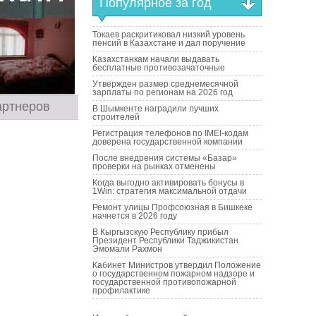
Популярное за год
Токаев раскритиковал низкий уровень
пенсий в Казахстане и дал поручение
Казахстанкам начали выдавать
бесплатные противозачаточные
Утвержден размер среднемесячной
зарплаты по регионам на 2026 год
артнеров
В Шымкенте наградили лучших
строителей
Регистрация телефонов по IMEI-кодам
доверена государственной компании
После внедрения системы «Базар»
проверки на рынках отменены
Когда выгодно активировать бонусы в
1Win: стратегия максимальной отдачи
Ремонт улицы Профсоюзная в Бишкеке
начнется в 2026 году
В Кыргызскую Республику прибыл
Президент Республики Таджикистан
Эмомали Рахмон
Кабинет Министров утвердил Положение
о государственном пожарном надзоре и
государственной противопожарной
профилактике