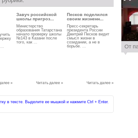
 рубрики:
Завуч российской
Песков поделился
школы пригроз...
своим жизненн...
Министерство
Пресс-секретарь
образования Татарстана
президента России
начало проверку школы
Дмитрий Песков видит
учить
№143 в Казани после
смысл жизни в
ержку
того, как ...
созидании, а не в
От п
борьбе. ...
..
далее »
Читать далее »
Читать далее »
ку в тексте. Выделите ее мышкой и нажмите Ctrl + Enter.