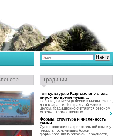
спонсор
Традиции
Той-культура в Кыргызстане стала
пиром во время чумы...
.
Первые два месяца осени в Кыргызстане,
да и в странах Центральной Азии в
целом, традиционно считаются сезоном
«тоев» – торжественных ...
Формы, структура и численность
семьи...
.
Существование патриархальной семьи у
племен, послуживших базой
формирования киргизской народности,