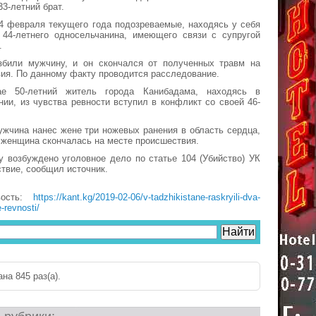
33-летний брат.
4 февраля текущего года подозреваемые, находясь у себя
 44-летнего односельчанина, имеющего связи с супругой
.
збили мужчину, и он скончался от полученных травм на
ия. По данному факту проводится расследование.
е 50-летний житель города Канибадама, находясь в
нии, из чувства ревности вступил в конфликт со своей 46-
жчина нанес жене три ножевых ранения в область сердца,
о женщина скончалась на месте происшествия.
 возбуждено уголовное дело по статье 104 (Убийство) УК
ствие, сообщил источник.
вость:
https://kant.kg/2019-02-06/v-tadzhikistane-raskryili-dva-
-revnosti/
на 845 раз(a).