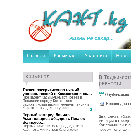
жизнь не сахар...
Главная
Криминал
Аналитика
Новос
Криминал
В Таджикист
ревности
Токаев раскритиковал низкий
уровень пенсий в Казахстане и да...
.
Опубликовано 
Президент Касым-Жомарт Токаев в
Послании народу Казахстана
Версия для п
раскритиковал низкий уровень пенсий в
Казахстане и дал поручение, ...
Первый зампред Данияр
Два факта убийс
Амангельдиев обсудил с Послом
милиции в городе
Великобр...
.
Как сообщили в п
Первый заместитель Председателя
первом случае п
Кабинета Министров Кыргызской