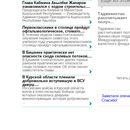
Еще из этой
Глава Кабмина Акылбек Жапаров
ознакомился с ходом строительс...
.
Председатель Кабинета Министров
Таджикистан
Кыргызской Республики — Руководитель
Администрации Президента Кыргызской
рассчитывает
Республики Акылбек ...
получ...
Первоклассники в столице пройдут
Таджикистан
офтальмологическое, стомато...
.
рассчитывает пол
В течение недели самостоятельного
финансовую подд
обучения первого семестра этого
Международного
учебного года учащиеся первоклассников
валютного фонда .
столицы пройдут офтальмологическое, ...
В Бишкеке практически нет
опасности схода селевых потоков...
.
В Бишкеке относительно других горных
районов практически нет опасности
схода селевых потоков. Об этом сказал
заместитель главы ...
В Курской области пленили
Читать 
добровольно вступившую в ВСУ
девуш...
.
Российские войска в Курской области
взяли в плен несколько бойцов, среди
которых оказалась девушка-
Заметили опечат
военнослужащая, которая добровольно
Спасибо!
...