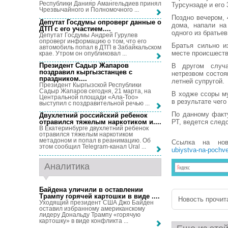
Республики Данияр Амангельдиев принял
Турсунзаде и его 
Чрезвычайного и Полномочного ...
Поздно вечером, 
Депутат Госдумы опроверг данные о
дома, напали на
ДТП с его участием...
.
одного из братьев
Депутат Госдумы Андрей Гурулев
опроверг информацию о том, что его
Братья сильно и
автомобиль попал в ДТП в Забайкальском
месте происшеств
крае. Утром он опубликовал ...
Президент Садыр Жапаров
В другом случа
поздравил кыргызстанцев с
нетрезвом состоя
праздником...
.
летней супругой.
Президент Кыргызской Республики
Садыр Жапаров сегодня, 21 марта, на
В ходже ссоры му
Центральной площади «Ала-Тоо»
в результате чег
выступил с поздравительной речью ...
По данному факту
Двухлетний российский ребенок
РТ, ведется след
отравился тяжелым наркотиком и...
.
В Екатеринбурге двухлетний ребенок
отравился тяжелым наркотиком
метадоном и попал в реанимацию. Об
Ссылка на но
этом сообщил Telegram-канал Ural ...
ubiystva-na-pochve
Аналитика
Байдена уличили в оставлении
Трампу горячей картошки в виде ...
.
Новость прочита
Уходящий президент США Джо Байден
оставил избранному американскому
лидеру Дональду Трампу «горячую
картошку» в виде конфликта ...