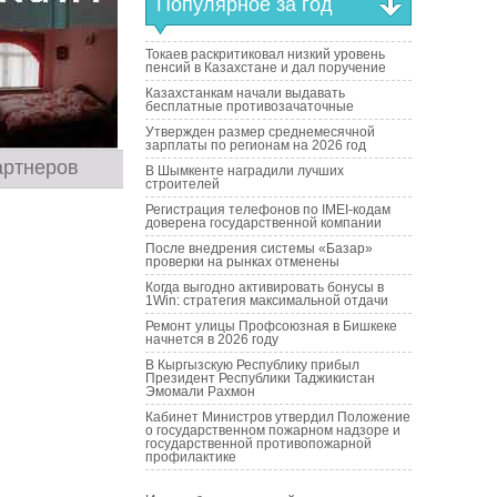
Популярное за год
Токаев раскритиковал низкий уровень
пенсий в Казахстане и дал поручение
Казахстанкам начали выдавать
бесплатные противозачаточные
Утвержден размер среднемесячной
зарплаты по регионам на 2026 год
артнеров
В Шымкенте наградили лучших
строителей
Регистрация телефонов по IMEI-кодам
доверена государственной компании
После внедрения системы «Базар»
проверки на рынках отменены
Когда выгодно активировать бонусы в
1Win: стратегия максимальной отдачи
Ремонт улицы Профсоюзная в Бишкеке
начнется в 2026 году
В Кыргызскую Республику прибыл
Президент Республики Таджикистан
Эмомали Рахмон
Кабинет Министров утвердил Положение
о государственном пожарном надзоре и
государственной противопожарной
профилактике