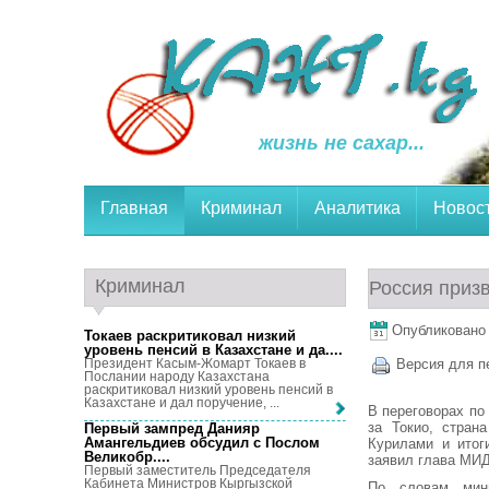
жизнь не сахар...
Главная
Криминал
Аналитика
Новос
Криминал
Россия приз
Опубликовано 
Токаев раскритиковал низкий
уровень пенсий в Казахстане и да...
.
Президент Касым-Жомарт Токаев в
Версия для п
Послании народу Казахстана
раскритиковал низкий уровень пенсий в
Казахстане и дал поручение, ...
В переговорах по
за Токио, стран
Первый зампред Данияр
Амангельдиев обсудил с Послом
Курилами и итог
Великобр...
.
заявил глава МИД
Первый заместитель Председателя
Кабинета Министров Кыргызской
По словам мини