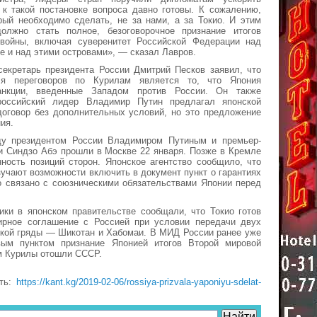
 к такой постановке вопроса давно готовы. К сожалению,
рый необходимо сделать, не за нами, а за Токио. И этим
лжно стать полное, безоговорочное признание итогов
войны, включая суверенитет Российской Федерации над
ле и над этими островами», — сказал Лавров.
секретарь президента России Дмитрий Песков заявил, что
ля переговоров по Курилам является то, что Япония
анкции, введенные Западом против России. Он также
российский лидер Владимир Путин предлагал японской
договор без дополнительных условий, но это предложение
ия.
у президентом России Владимиром Путиным и премьер-
и Синдзо Абэ прошли в Москве 22 января. Позже в Кремле
ность позиций сторон. Японское агентство сообщило, что
зучают возможности включить в документ пункт о гарантиях
о связано с союзническими обязательствами Японии перед
ики в японском правительстве сообщали, что Токио готов
ирное соглашение с Россией при условии передачи двух
ской гряды — Шикотан и Хабомаи. В МИД России ранее уже
ым пунктом признание Японией итогов Второй мировой
м Курилы отошли СССР.
сть:
https://kant.kg/2019-02-06/rossiya-prizvala-yaponiyu-sdelat-