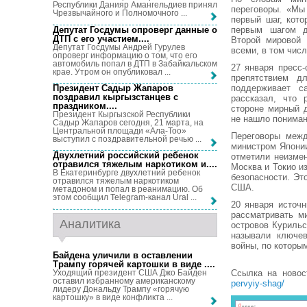
Республики Данияр Амангельдиев принял
переговоры. «Мы
Чрезвычайного и Полномочного ...
первый шаг, кото
Депутат Госдумы опроверг данные о
первым шагом до
ДТП с его участием...
.
Второй мировой 
Депутат Госдумы Андрей Гурулев
всеми, в том чис
опроверг информацию о том, что его
автомобиль попал в ДТП в Забайкальском
27 января пресс-
крае. Утром он опубликовал ...
препятствием д
Президент Садыр Жапаров
поддерживает с
поздравил кыргызстанцев с
рассказал, что 
праздником...
.
стороне мирный 
Президент Кыргызской Республики
не нашло пониман
Садыр Жапаров сегодня, 21 марта, на
Центральной площади «Ала-Тоо»
Переговоры межд
выступил с поздравительной речью ...
министром Япони
Двухлетний российский ребенок
отметили неизмен
отравился тяжелым наркотиком и...
.
Москва и Токио и
В Екатеринбурге двухлетний ребенок
безопасности. Эт
отравился тяжелым наркотиком
США.
метадоном и попал в реанимацию. Об
этом сообщил Telegram-канал Ural ...
20 января источн
рассматривать м
Аналитика
островов Куриль
называли ключев
войны, по которы
Байдена уличили в оставлении
Трампу горячей картошки в виде ...
.
Уходящий президент США Джо Байден
Ссылка на ново
оставил избранному американскому
pervyiy-shag/
лидеру Дональду Трампу «горячую
картошку» в виде конфликта ...