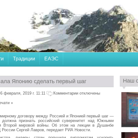
ти
Традиции
ЕАЭС
Наш 
вала Японию сделать первый шаг
6 февраля, 2019 г. 11:11
Комментарии отключены
ечати »
 мирному договору между Россией и Японией первый шаг —
а должна признать российский суверенитет над Южными
и Второй мировой войны. Об этом на лекции в Душанбе
 России Сергей Лавров, передает РИА Новости.
стра, лидеры стран поручили дипломатам ускорить