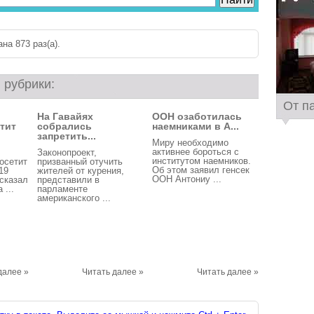
на 873 раз(a).
 рубрики:
От п
На Гавайях
ООН озаботилась
тит
собрались
наемниками в А...
запретить...
Миру необходимо
активнее бороться с
Законопроект,
институтом наемников.
осетит
призванный отучить
Об этом заявил генсек
19
жителей от курения,
ООН Антониу ...
ссказал
представили в
 ...
парламенте
американского ...
далее »
Читать далее »
Читать далее »