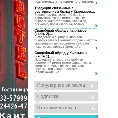
подтверждается многими источниками. ...
Традиции связанные с
расторжением брака у Кыргызов...
.
В прошлом расторжение брака в
кыргызской среде имело главным
образом односторонний характер,
поскольку практически не только ...
Свадебный обряд у Кыргызов
(часть 2)...
.
В свадебном обряде у киргизов
обнаруживается немало сходных черт со
свадебными церемониями у казахов,
некоторых народов Средней ...
Свадебный обряд у Кыргызов
(часть 1)...
.
Последовательность свадебных
церемоний имеет много вариантов, а
сами свадебные обычаи обладают
локальными особенностями
(происхождение ...
Популярное за месяц
Подписка
Что комментируют