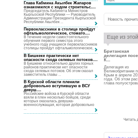
Глава Кабмина Акылбек Жапаров
ознакомился с ходом строительс...
.
Председатель Кабинета Министров
Кыргызской Республики — Руководитель
Администрации Президента Кыргызской
Новость прочита
Республики Акылбек ...
Первоклассники в столице пройдут
офтальмологическое, стомато...
.
Еще из этой
В течение недели самостоятельного
обучения первого семестра этого
учебного года учащиеся первоклассников
столицы пройдут офтальмологическое, ...
Британская
делегация посе
В Бишкеке практически нет
опасности схода селевых потоков...
.
К...
В Бишкеке относительно других горных
Делегация из
районов практически нет опасности
схода селевых потоков. Об этом сказал
Великобритании п
заместитель главы ...
Крым в апреле 20
года. Об этом ра
В Курской области пленили
глава полуострова
добровольно вступившую в ВСУ
девуш...
.
Российские войска в Курской области
взяли в плен несколько бойцов, среди
которых оказалась девушка-
военнослужащая, которая добровольно
...
Читать 