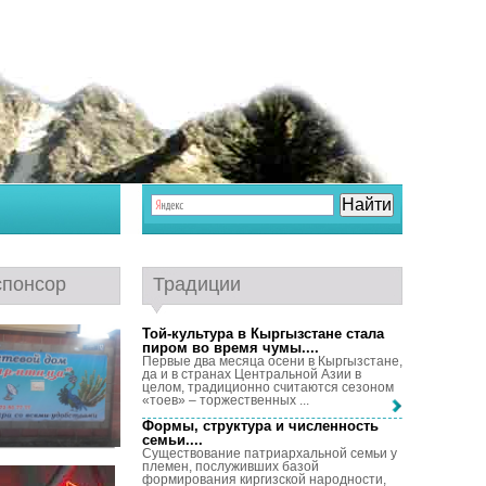
спонсор
Традиции
Той-культура в Кыргызстане стала
пиром во время чумы...
.
Первые два месяца осени в Кыргызстане,
да и в странах Центральной Азии в
целом, традиционно считаются сезоном
«тоев» – торжественных ...
Формы, структура и численность
семьи...
.
Существование патриархальной семьи у
племен, послуживших базой
формирования киргизской народности,