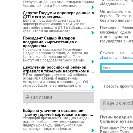
Республики Данияр Амангельдиев принял
«Медиадень».
Чрезвычайного и Полномочного ...
Он добавил, что
Депутат Госдумы опроверг данные о
борьба. По его с
ДТП с его участием...
.
без этого нельзя»
Депутат Госдумы Андрей Гурулев
опроверг информацию о том, что его
автомобиль попал в ДТП в Забайкальском
Президент Росси
крае. Утром он опубликовал ...
ближнему одним 
этого чувства 
Президент Садыр Жапаров
государства счита
поздравил кыргызстанцев с
праздником...
.
Президент Кыргызской Республики
Ссылка на н
Садыр Жапаров сегодня, 21 марта, на
Центральной площади «Ала-Тоо»
zhiznennyim-kredo
выступил с поздравительной речью ...
Двухлетний российский ребенок
отравился тяжелым наркотиком и...
.
В Екатеринбурге двухлетний ребенок
отравился тяжелым наркотиком
метадоном и попал в реанимацию. Об
этом сообщил Telegram-канал Ural ...
Новость прочита
Аналитика
Еще из этой
Байдена уличили в оставлении
Трампу горячей картошки в виде ...
.
Путин подарил
Уходящий президент США Джо Байден
больной аутизм
оставил избранному американскому
лидеру Дональду Трампу «горячую
Президент России
картошку» в виде конфликта ...
Владимир Путин