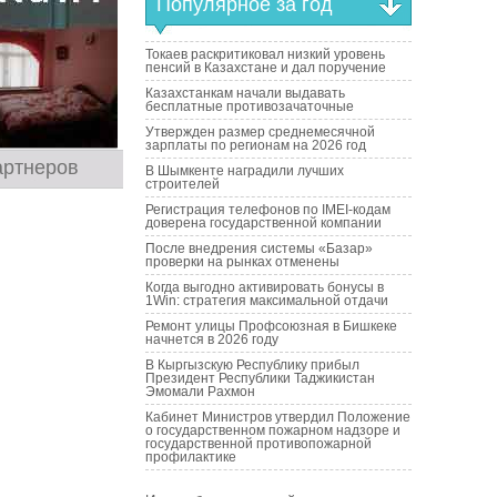
Популярное за год
Токаев раскритиковал низкий уровень
пенсий в Казахстане и дал поручение
Казахстанкам начали выдавать
бесплатные противозачаточные
Утвержден размер среднемесячной
зарплаты по регионам на 2026 год
артнеров
В Шымкенте наградили лучших
строителей
Регистрация телефонов по IMEI-кодам
доверена государственной компании
После внедрения системы «Базар»
проверки на рынках отменены
Когда выгодно активировать бонусы в
1Win: стратегия максимальной отдачи
Ремонт улицы Профсоюзная в Бишкеке
начнется в 2026 году
В Кыргызскую Республику прибыл
Президент Республики Таджикистан
Эмомали Рахмон
Кабинет Министров утвердил Положение
о государственном пожарном надзоре и
государственной противопожарной
профилактике