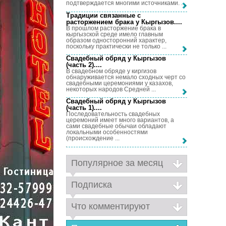
подтверждается многими источниками. ...
Традиции связанные с
расторжением брака у Кыргызов...
.
В прошлом расторжение брака в
кыргызской среде имело главным
образом односторонний характер,
поскольку практически не только ...
Свадебный обряд у Кыргызов
(часть 2)...
.
В свадебном обряде у киргизов
обнаруживается немало сходных черт со
свадебными церемониями у казахов,
некоторых народов Средней ...
Свадебный обряд у Кыргызов
(часть 1)...
.
Последовательность свадебных
церемоний имеет много вариантов, а
сами свадебные обычаи обладают
локальными особенностями
(происхождение ...
Популярное за месяц
Подписка
Что комментируют