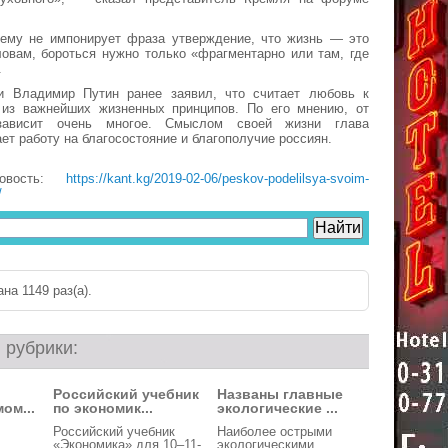
 ему не импонирует фраза утверждение, что жизнь — это
ловам, бороться нужно только «фрагментарно или там, где
.
и Владимир Путин ранее заявил, что считает любовь к
из важнейших жизненных принципов. По его мнению, от
зависит очень многое. Смыслом своей жизни глава
ет работу на благосостояние и благополучие россиян.
овость:
https://kant.kg/2019-02-06/peskov-podelilsya-svoim-
/
на 1149 раз(a).
 рубрики:
Российский учебник
Названы главные
ом...
по экономик...
экологические ...
Российский учебник
Наиболее острыми
«Экономика» для 10–11-
экологическими