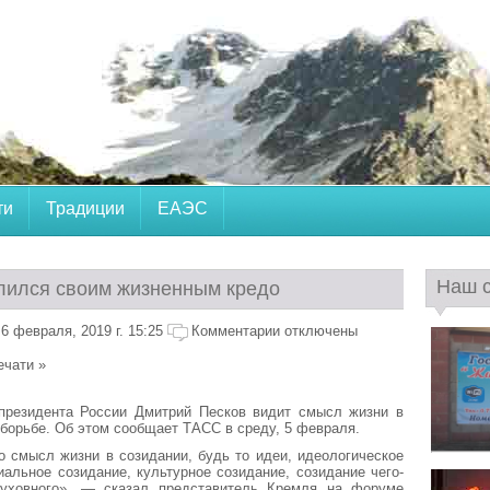
ти
Традиции
ЕАЭС
Наш 
лился своим жизненным кредо
6 февраля, 2019 г. 15:25
Комментарии отключены
ечати »
 президента России Дмитрий Песков видит смысл жизни в
в борьбе. Об этом сообщает ТАСС в среду, 5 февраля.
о смысл жизни в созидании, будь то идеи, идеологическое
иальное созидание, культурное созидание, созидание чего-
духовного», — сказал представитель Кремля на форуме