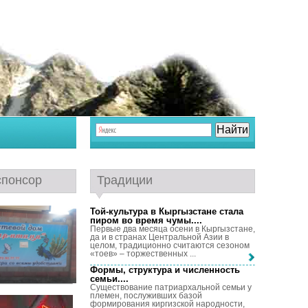
спонсор
Традиции
Той-культура в Кыргызстане стала
пиром во время чумы...
.
Первые два месяца осени в Кыргызстане,
да и в странах Центральной Азии в
целом, традиционно считаются сезоном
«тоев» – торжественных ...
Формы, структура и численность
семьи...
.
Существование патриархальной семьи у
племен, послуживших базой
формирования киргизской народности,