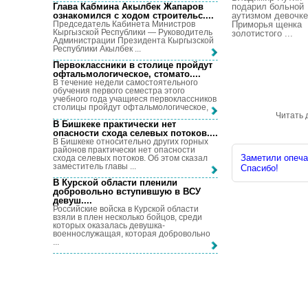
Глава Кабмина Акылбек Жапаров
подарил больной
ознакомился с ходом строительс...
.
аутизмом девочке
Председатель Кабинета Министров
Приморья щенка
Кыргызской Республики — Руководитель
золотистого ...
Администрации Президента Кыргызской
Республики Акылбек ...
Первоклассники в столице пройдут
офтальмологическое, стомато...
.
В течение недели самостоятельного
обучения первого семестра этого
учебного года учащиеся первоклассников
столицы пройдут офтальмологическое, ...
Читать 
В Бишкеке практически нет
опасности схода селевых потоков...
.
В Бишкеке относительно других горных
районов практически нет опасности
Заметили опечат
схода селевых потоков. Об этом сказал
заместитель главы ...
Спасибо!
В Курской области пленили
добровольно вступившую в ВСУ
девуш...
.
Российские войска в Курской области
взяли в плен несколько бойцов, среди
которых оказалась девушка-
военнослужащая, которая добровольно
...