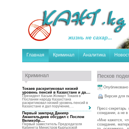
жизнь не сахар...
Главная
Криминал
Аналитика
Новос
Криминал
Песков поде
Опубликовано 
Токаев раскритиковал низкий
уровень пенсий в Казахстане и да...
.
Президент Касым-Жомарт Токаев в
Версия для п
Послании народу Казахстана
раскритиковал низкий уровень пенсий в
Казахстане и дал поручение, ...
Пресс-секретарь
созидании, а не 
Первый зампред Данияр
Амангельдиев обсудил с Послом
«Мне кажется, чт
Великобр...
.
созидание, матер
Первый заместитель Председателя
Кабинета Министров Кыргызской
то осязаемого, 