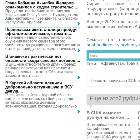
Глава Кабмина Акылбек Жапаров
Сирии в связи с ок
ознакомился с ходом строительс...
.
государством» (запрещ
Председатель Кабинета Министров
покинуть страну в течени
Кыргызской Республики — Руководитель
Администрации Президента Кыргызской
В конце 2018 года такж
Республики Акылбек ...
американских войск из А
Первоклассники в столице пройдут
офтальмологическое, стомато...
.
В течение недели самостоятельного
Ссылка на новость
обучения первого семестра этого
neobhodimosti-vtorzheniya
учебного года учащиеся первоклассников
столицы пройдут офтальмологическое, ...
В Бишкеке практически нет
опасности схода селевых потоков...
.
Теги:
Афганистан
,
Трамп
В Бишкеке относительно других горных
районов практически нет опасности
схода селевых потоков. Об этом сказал
заместитель главы ...
Новость прочитана 1116 ра
В Курской области пленили
добровольно вступившую в ВСУ
девуш...
.
Российские войска в Курской области
Еще из этой рубри
взяли в плен несколько бойцов, среди
которых оказалась девушка-
военнослужащая, которая добровольно
...
В США самолет
рухнул на жилой ...
В американском штате
П
Калифорния
о
двухмоторный самолет
а
Cessna 414A рухнул на
м