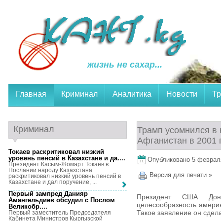
жизнь не сахар...
Главная
Криминал
Аналитика
Новости
Тр
Криминал
Трамп усомнился в 
Афганистан в 2001 
Токаев раскритиковал низкий
уровень пенсий в Казахстане и да...
.
Опубликовано 5 февраля,
Президент Касым-Жомарт Токаев в
Послании народу Казахстана
Версия для печати »
раскритиковал низкий уровень пенсий в
Казахстане и дал поручение, ...
Первый зампред Данияр
Президент США Дон
Амангельдиев обсудил с Послом
целесообразность америк
Великобр...
.
Такое заявление он сдел
Первый заместитель Председателя
Кабинета Министров Кыргызской