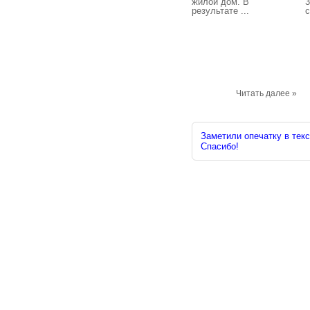
жилой дом. В
3
результате ...
с
Читать далее »
Заметили опечатку в текс
Спасибо!