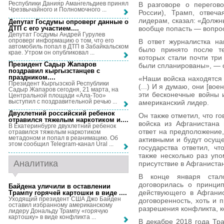
Республики Данияр Амангельдиев принял
В разговоре о перегов
Чрезвычайного и Полномочного ...
России), Трамп, отвеч
лидерам, сказал: «Должн
Депутат Госдумы опроверг данные о
ДТП с его участием...
.
вообще попасть — вопро
Депутат Госдумы Андрей Гурулев
опроверг информацию о том, что его
В ответ журналистка н
автомобиль попал в ДТП в Забайкальском
было принято после те
крае. Утром он опубликовал ...
которых стали почти три
Президент Садыр Жапаров
были спланированы», — 
поздравил кыргызстанцев с
праздником...
.
«Наши войска находятся 
Президент Кыргызской Республики
(...) И я думаю, они [во
Садыр Жапаров сегодня, 21 марта, на
эти бесконечные войны 
Центральной площади «Ала-Тоо»
выступил с поздравительной речью ...
американский лидер.
Двухлетний российский ребенок
Он также отметил, что г
отравился тяжелым наркотиком и...
.
войска из Афганистана
В Екатеринбурге двухлетний ребенок
ответ на предположение,
отравился тяжелым наркотиком
метадоном и попал в реанимацию. Об
активными и будут осуще
этом сообщил Telegram-канал Ural ...
государства ответил, чт
также несколько раз уп
Аналитика
присутствие в Афганиста
В конце января стало
договорилась о принци
Байдена уличили в оставлении
действующего в Афганис
Трампу горячей картошки в виде ...
.
Уходящий президент США Джо Байден
договоренность, хоть и 
оставил избранному американскому
разрешения конфликта, ко
лидеру Дональду Трампу «горячую
картошку» в виде конфликта ...
В декабре 2018 года Тр