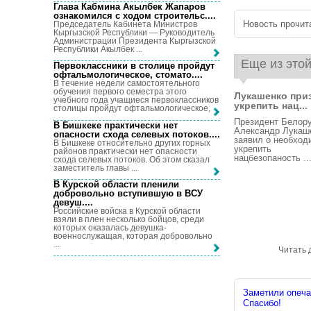
Глава Кабмина Акылбек Жапаров
ознакомился с ходом строительс...
.
Новость прочита
Председатель Кабинета Министров
Кыргызской Республики — Руководитель
Администрации Президента Кыргызской
Республики Акылбек ...
Еще из этой
Первоклассники в столице пройдут
офтальмологическое, стомато...
.
В течение недели самостоятельного
обучения первого семестра этого
Лукашенко при
учебного года учащиеся первоклассников
укрепить нац...
столицы пройдут офтальмологическое, ...
Президент Белор
В Бишкеке практически нет
Александр Лукаш
опасности схода селевых потоков...
.
заявил о необход
В Бишкеке относительно других горных
укрепить
районов практически нет опасности
нацбезопаность ..
схода селевых потоков. Об этом сказал
заместитель главы ...
В Курской области пленили
добровольно вступившую в ВСУ
девуш...
.
Российские войска в Курской области
взяли в плен несколько бойцов, среди
которых оказалась девушка-
военнослужащая, которая добровольно
...
Читать 
Заметили опечат
Спасибо!