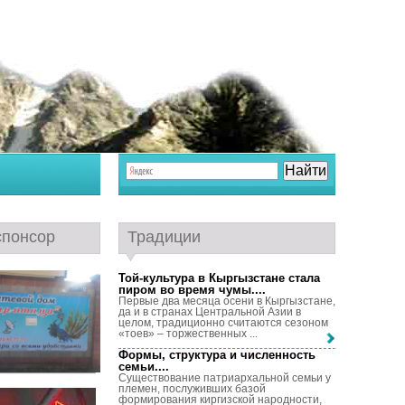
спонсор
Традиции
Той-культура в Кыргызстане стала
пиром во время чумы...
.
Первые два месяца осени в Кыргызстане,
да и в странах Центральной Азии в
целом, традиционно считаются сезоном
«тоев» – торжественных ...
Формы, структура и численность
семьи...
.
Существование патриархальной семьи у
племен, послуживших базой
формирования киргизской народности,