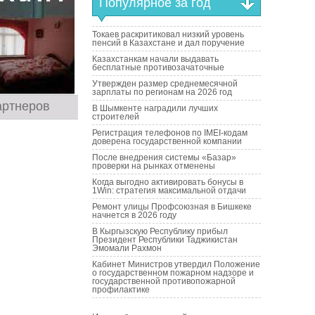
Популярное за год
Токаев раскритиковал низкий уровень
пенсий в Казахстане и дал поручение
Казахстанкам начали выдавать
бесплатные противозачаточные
Утвержден размер среднемесячной
зарплаты по регионам на 2026 год
артнеров
В Шымкенте наградили лучших
строителей
Регистрация телефонов по IMEI-кодам
доверена государственной компании
После внедрения системы «Базар»
проверки на рынках отменены
Когда выгодно активировать бонусы в
1Win: стратегия максимальной отдачи
Ремонт улицы Профсоюзная в Бишкеке
начнется в 2026 году
В Кыргызскую Республику прибыл
Президент Республики Таджикистан
Эмомали Рахмон
Кабинет Министров утвердил Положение
о государственном пожарном надзоре и
государственной противопожарной
профилактике