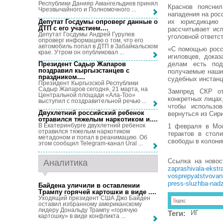
Республики Данияр Амангельдиев принял
Краснов поясни
Чрезвычайного и Полномочного ...
нападения на рос
Депутат Госдумы опроверг данные о
их юрисдикцию 
ДТП с его участием...
.
рассчитывает ис
Депутат Госдумы Андрей Гурулев
уголовной ответс
опроверг информацию о том, что его
автомобиль попал в ДТП в Забайкальском
«С помощью росс
крае. Утром он опубликовал ...
игиловцев, дока
Президент Садыр Жапаров
делам есть под
поздравил кыргызстанцев с
получаемые наши
праздником...
.
судебных инстанц
Президент Кыргызской Республики
Садыр Жапаров сегодня, 21 марта, на
Зампред СКР от
Центральной площади «Ала-Тоо»
конкретных лицах
выступил с поздравительной речью ...
чтобы использов
Двухлетний российский ребенок
вернуться из Сир
отравился тяжелым наркотиком и...
.
В Екатеринбурге двухлетний ребенок
1 февраля в Мос
отравился тяжелым наркотиком
терактов в стол
метадоном и попал в реанимацию. Об
свободы в колони
этом сообщил Telegram-канал Ural ...
Ссылка на ново
Аналитика
zaprashivala-ekstr
vosprepyatstvovani
press-sluzhba-nad
Байдена уличили в оставлении
Трампу горячей картошки в виде ...
.
Уходящий президент США Джо Байден
оставил избранному американскому
лидеру Дональду Трампу «горячую
Теги:
ИГ
картошку» в виде конфликта ...