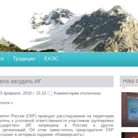
ти
Традиции
ЕАЭС
Наш 
ела засудить ИГ
5 февраля, 2019 г. 15:10
Комментарии отключены
ечати »
итет России (СКР) проводит расследование на территории
влечь к уголовной ответственности участников группировки
сударство» (ИГ, запрещена в России) и других
х организаций. Об этом заместитель председателя СКР
ссказал в интервью изданию «Коммерсантъ».