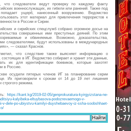
л, что следователи ведут проверку по каждому факту
сийских военнослужащих, их гибели или ранений. Также под
попадает ущерб, нанесенный вооружению. Ведомство
пользовать этот материал для привлечения террористов к
твенности в России и Сирии.
ийских и сирийских спецслужб собрано огромное досье на
зательства совершенных ими преступных деяний. По этим
озреваемые и обвиняемые. Возможно, доказательства,
ми следователями, будут использованы в международных
иях», — сказал Краснов.
метил, что следствие также выясняет информацию о
, состоящих в ИГ. Ведомство собирает и хранит эти данные,
ать их для идентификации боевиков, которые захотят
ии в Россию.
кве осудили пятерых членов ИГ за планирование серии
ице. Их приговорили к срокам от 14 до 19 лет лишения
и строгого режима.
сть:
https://kant.kg/2019-02-05/genprokuratura-kyirgyizstana-ne-
aditsiyu-kalyibeka-eltuybasova-podozrevaemogo-v-
i-v-dele-po-ubiystvu-kamilyi-duyshebaevoy-iz-ssha-soobshhaet-
zo/