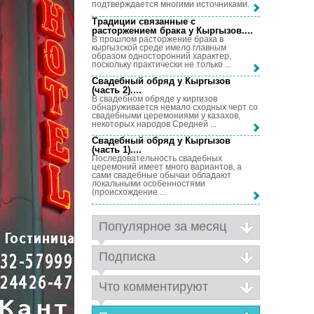
подтверждается многими источниками. ...
Традиции связанные с
расторжением брака у Кыргызов...
.
В прошлом расторжение брака в
кыргызской среде имело главным
образом односторонний характер,
поскольку практически не только ...
Свадебный обряд у Кыргызов
(часть 2)...
.
В свадебном обряде у киргизов
обнаруживается немало сходных черт со
свадебными церемониями у казахов,
некоторых народов Средней ...
Свадебный обряд у Кыргызов
(часть 1)...
.
Последовательность свадебных
церемоний имеет много вариантов, а
сами свадебные обычаи обладают
локальными особенностями
(происхождение ...
Популярное за месяц
Подписка
Что комментируют