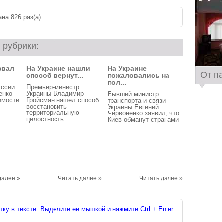
на 826 раз(a).
 рубрики:
звал
На Украине нашли
На Украине
От п
способ вернут...
пожаловались на
пол...
уссии
Премьер-министр
енко
Украины Владимир
Бывший министр
имости
Гройсман нашел способ
транспорта и связи
восстановить
Украины Евгений
.
территориальную
Червоненко заявил, что
целостность ...
Киев обманут странами
...
далее »
Читать далее »
Читать далее »
ку в тексте. Выделите ее мышкой и нажмите Ctrl + Enter.