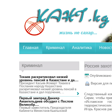
жизнь не сахар...
Главная
Криминал
Аналитика
Новос
Криминал
Россия захот
Опубликовано 
Токаев раскритиковал низкий
уровень пенсий в Казахстане и да...
.
Президент Касым-Жомарт Токаев в
Версия для п
Послании народу Казахстана
раскритиковал низкий уровень пенсий в
Казахстане и дал поручение, ...
Следственный ком
Сирии, чтобы при
Первый зампред Данияр
Амангельдиев обсудил с Послом
«Исламское го
Великобр...
.
террористически
Первый заместитель Председателя
Игорь Краснов ра
Кабинета Министров Кыргызской