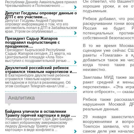
Он отметил, что Вашингт
Республики Данияр Амангельдиев принял
хорошие уроки, и ее о
Чрезвычайного и Полномочного ...
подъемным.
Депутат Госдумы опроверг данные о
ДТП с его участием...
.
Рябков добавил, что ро
Депутат Госдумы Андрей Гурулев
раскручивании гонки воо
опроверг информацию о том, что его
автомобиль попал в ДТП в Забайкальском
Россия не будет. Р
крае. Утром он опубликовал ...
потенциальных проти
собственной безопасност
Президент Садыр Жапаров
поздравил кыргызстанцев с
В то же время Москва
праздником...
.
Президент Кыргызской Республики
сценарии уже сейчас СШ
Садыр Жапаров сегодня, 21 марта, на
ракеты «Томагавк» в 
Центральной площади «Ала-Тоо»
добавиться такое же чи
выступил с поздравительной речью ...
когда точно такие р
Двухлетний российский ребенок
неизвестно.
отравился тяжелым наркотиком и...
.
В Екатеринбурге двухлетний ребенок
Замглавы МИД также за
отравился тяжелым наркотиком
ракет средней и мень
метадоном и попал в реанимацию. Об
этом сообщил Telegram-канал Ural ...
перспектива». «Эта игр
итоге отбросят», — сказа
Аналитика
Рябков также рассказал
нарушения Москвой Д
реальные данные.
Байдена уличили в оставлении
Трампу горячей картошки в виде ...
.
29 января заместите
Уходящий президент США Джо Байден
вооружениями и вопро
оставил избранному американскому
Томпсон заявила, что 
лидеру Дональду Трампу «горячую
картошку» в виде конфликта ...
самом деле уже началась