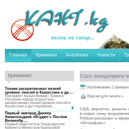
жизнь не сахар...
Главная
Криминал
Аналитика
Новости
Тр
Криминал
США заподозрили в
Опубликовано 1 февраля,
Токаев раскритиковал низкий
уровень пенсий в Казахстане и да...
.
Президент Касым-Жомарт Токаев в
Версия для печати »
Послании народу Казахстана
раскритиковал низкий уровень пенсий в
Казахстане и дал поручение, ...
США, вероятно, решили э
Первый зампред Данияр
в новую гонку вооружени
Амангельдиев обсудил с Послом
Рябков рассказал в эфир
Великобр...
.
«Интерфакс».
Первый заместитель Председателя
Кабинета Министров Кыргызской