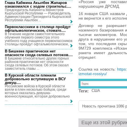
«Россия уже постави
Глава Кабмина Акылбек Жапаров
нарушающие ДРСМД.
ознакомился с ходом строительс...
.
Председатель Кабинета Министров
Кыргызской Республики — Руководитель
16 января США назвали 
Администрации Президента Кыргызской
не вернется к его испол
Республики Акылбек ...
Договор не разрешает
Первоклассники в столице пройдут
наземного базирования и
офтальмологическое, стомато...
.
В течение недели самостоятельного
тысячи километров. Мо
обучения первого семестра этого
друга в нарушении его у
учебного года учащиеся первоклассников
том, что последняя скр
столицы пройдут офтальмологическое, ...
9М729 комплекса «Искан
В Бишкеке практически нет
ракета имеет дальност
опасности схода селевых потоков...
.
отрицает.
В Бишкеке относительно других горных
районов практически нет опасности
схода селевых потоков. Об этом сказал
заместитель главы ...
Ссылка на новость:
https
izmotat-rossiyu/
В Курской области пленили
добровольно вступившую в ВСУ
девуш...
.
Российские войска в Курской области
взяли в плен несколько бойцов, среди
Теги:
США
которых оказалась девушка-
военнослужащая, которая добровольно
...
Новость прочитана 1086 р
Еще из этой рубри