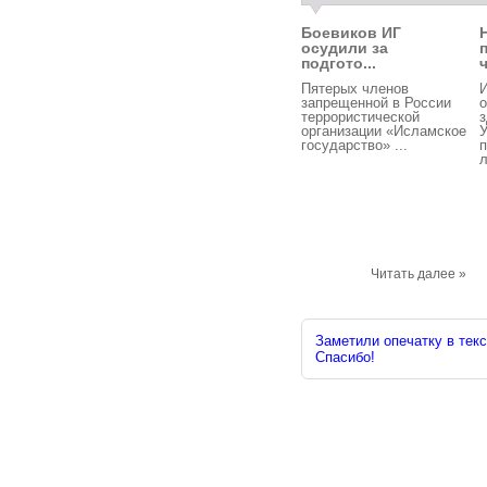
Боевиков ИГ
осудили за
подгото...
ч
Пятерых членов
запрещенной в России
о
террористической
з
организации «Исламское
У
государство» ...
л
Читать далее »
Заметили опечатку в текс
Спасибо!