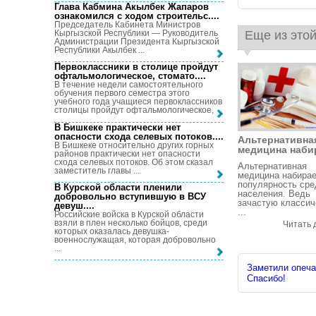
Глава Кабмина Акылбек Жапаров
ознакомился с ходом строительс...
.
Председатель Кабинета Министров
Кыргызской Республики — Руководитель
Еще из этой
Администрации Президента Кыргызской
Республики Акылбек ...
Первоклассники в столице пройдут
офтальмологическое, стомато...
.
В течение недели самостоятельного
обучения первого семестра этого
учебного года учащиеся первоклассников
столицы пройдут офтальмологическое, ...
В Бишкеке практически нет
опасности схода селевых потоков...
.
Альтернативна
В Бишкеке относительно других горных
медицина набир
районов практически нет опасности
схода селевых потоков. Об этом сказал
Альтернативная
заместитель главы ...
медицина набира
популярность сре
В Курской области пленили
населения. Ведь
добровольно вступившую в ВСУ
зачастую классич
девуш...
.
...
Российские войска в Курской области
взяли в плен несколько бойцов, среди
Читать 
которых оказалась девушка-
военнослужащая, которая добровольно
...
Заметили опечат
Спасибо!