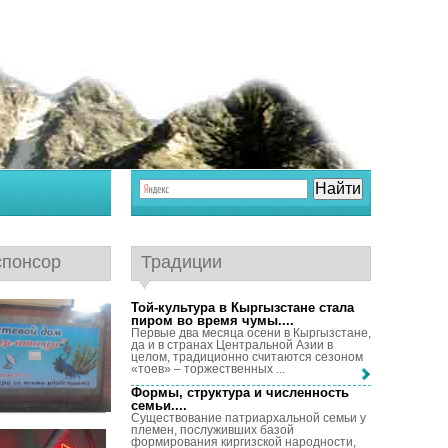
спонсор
Традиции
Той-культура в Кыргызстане стала
пиром во время чумы...
.
Первые два месяца осени в Кыргызстане,
да и в странах Центральной Азии в
целом, традиционно считаются сезоном
«тоев» – торжественных ...
Формы, структура и численность
семьи...
.
Существование патриархальной семьи у
племен, послуживших базой
формирования киргизской народности,