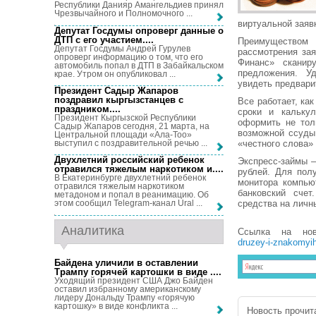
Республики Данияр Амангельдиев принял
Чрезвычайного и Полномочного ...
виртуальной заяв
Депутат Госдумы опроверг данные о
ДТП с его участием...
.
Преимуществом 
Депутат Госдумы Андрей Гурулев
рассмотрения за
опроверг информацию о том, что его
Финанс» сканир
автомобиль попал в ДТП в Забайкальском
предложения. У
крае. Утром он опубликовал ...
увидеть предвари
Президент Садыр Жапаров
поздравил кыргызстанцев с
Все работает, ка
праздником...
.
сроки и калькул
Президент Кыргызской Республики
оформить не тол
Садыр Жапаров сегодня, 21 марта, на
возможной ссуды
Центральной площади «Ала-Тоо»
выступил с поздравительной речью ...
«честного слова» 
Двухлетний российский ребенок
Экспресс-займы –
отравился тяжелым наркотиком и...
.
рублей. Для пол
В Екатеринбурге двухлетний ребенок
монитора компью
отравился тяжелым наркотиком
банковский счет
метадоном и попал в реанимацию. Об
средства на лич
этом сообщил Telegram-канал Ural ...
Аналитика
Ссылка на но
druzey-i-znakomyih
Байдена уличили в оставлении
Трампу горячей картошки в виде ...
.
Уходящий президент США Джо Байден
оставил избранному американскому
лидеру Дональду Трампу «горячую
картошку» в виде конфликта ...
Новость прочита