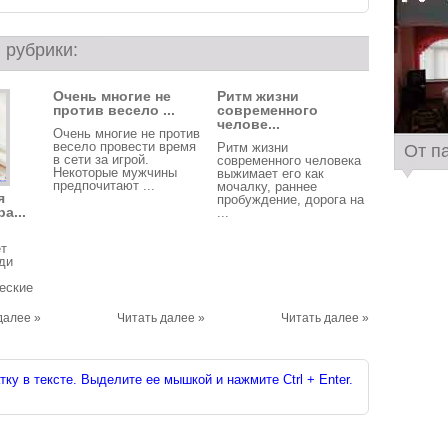
 рубрики:
Очень многие не
Ритм жизни
против весело ...
современного
челове...
Очень многие не против
весело провести время
Ритм жизни
От п
в сети за игрой.
современного человека
Некоторые мужчины
выжимает его как
предпочитают ...
мочалку, раннее
я
пробуждение, дорога на
а...
...
ет
ди
еские
далее »
Читать далее »
Читать далее »
ку в тексте. Выделите ее мышкой и нажмите Ctrl + Enter.