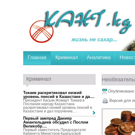
жизнь не сахар...
Главная
Криминал
Аналитика
Новос
Криминал
Необязательн
Опубликовано 9
Токаев раскритиковал низкий
уровень пенсий в Казахстане и да...
.
Президент Касым-Жомарт Токаев в
Версия для п
Послании народу Казахстана
раскритиковал низкий уровень пенсий в
Казахстане и дал поручение, ...
Первый зампред Данияр
Амангельдиев обсудил с Послом
Великобр...
.
Первый заместитель Председателя
Кабинета Министров Кыргызской