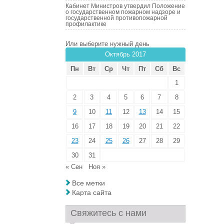
Кабинет Министров утвердил Положение
о государственном пожарном надзоре и
государственной противопожарной
профилактике
Или выберите нужный день
Октябрь 2017
Пн
Вт
Ср
Чт
Пт
Сб
Вс
1
2
3
4
5
6
7
8
9
10
11
12
13
14
15
16
17
18
19
20
21
22
23
24
25
26
27
28
29
30
31
« Сен
Ноя »
Все метки
Карта сайта
Свяжитесь с нами