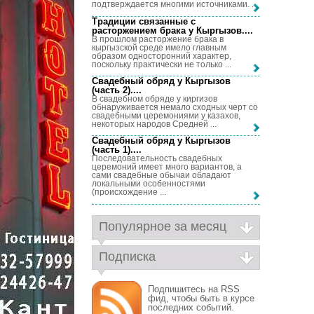
подтверждается многими источниками. ...
Традиции связанные с
расторжением брака у Кыргызов...
.
В прошлом расторжение брака в
кыргызской среде имело главным
образом односторонний характер,
поскольку практически не только ...
Свадебный обряд у Кыргызов
(часть 2)...
.
В свадебном обряде у киргизов
обнаруживается немало сходных черт со
свадебными церемониями у казахов,
некоторых народов Средней ...
Свадебный обряд у Кыргызов
(часть 1)...
.
Последовательность свадебных
церемоний имеет много вариантов, а
сами свадебные обычаи обладают
локальными особенностями
(происхождение ...
Популярное за месяц
Подписка
Подпишитесь на RSS
фид, чтобы быть в курсе
последних событий.