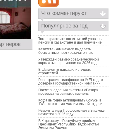
Что комментируют
Популярное за год
Токаев раскритиковал низкий уровень
пенсий в Казахстане и дал поручение
артнеров
Казахстанкам начали выдавать
бесплатные противозачаточные
Утвержден размер среднемесячной
зарплаты по регионам на 2026 год
В Шымкенте наградили лучших
строителей
Регистрация телефонов по IMEI-кодам
доверена государственной компании
После внедрения системы «Базар»
проверки на рынках отменены
Когда выгодно активировать бонусы в
1Win: стратегия максимальной отдачи
Ремонт улицы Профсоюзная в Бишкеке
начнется в 2026 году
В Кыргызскую Республику прибыл
Президент Республики Таджикистан
Эмомали Рахмон