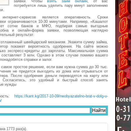
заявки. Чтобы
взять займ онлайн
, от вас
потребуется лишь уделить пару минут заполнению
ки.
интернет-сервисов является оперативность. Сроки
явки ограничиваются 10-30 минутами. Например, «Кашалот
ует сотни банков и МФО, подбирая самые выгодные
добна и онлайн-форма заявки, позволяющая наглядно
тельный результат.
к отлаженный швейцарский механизм. Укажите сумму займа,
ятор покажет вероятность одобрения. На сайте можно
ько экспресс-кредиты до зарплаты. Максимальная сумма
 составляет 3 млн. Однако в этом случае помимо вашего
понадобятся справки и залог.
 самое простое решение, если вам нужна сумма до 30 тыс.
учения не придется выходить из дома или отрываться от
тера. После одобрения деньги переводятся на карту или
. Согласитесь, это удобный и быстрый способ занять
ные нужды
вость:
https://kant.kg/2017-10-09/neobyazatelno-brat-v-dolg-u-
/
на 1773 раз(a).