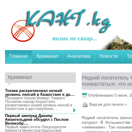
жизнь не сахар...
Главная
Криминал
Аналитика
Новости
Тр
Криминал
Редкий посетитель 
похвастаться, что о
Токаев раскритиковал низкий
уровень пенсий в Казахстане и да...
.
Опубликовано 5 июня, 20
Президент Касым-Жомарт Токаев в
Послании народу Казахстана
Версия для печати »
раскритиковал низкий уровень пенсий в
Казахстане и дал поручение, ...
Первый зампред Данияр
Редкий посетитель трена
Амангельдиев обсудил с Послом
натурал. В большинстве
Великобр...
.
«химиками». Так называ
Первый заместитель Председателя
Кабинета Министров Кыргызской
– стероидные препараты.