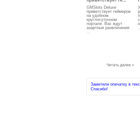
приветствует ге...
GMSlots Deluxe
У
приветствует геймеров
р
на удобном
п
круглосуточном
с
портале. Вас ждут
о
азартные развлечения
.
...
Читать далее »
Заметили опечатку в текс
Спасибо!