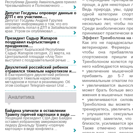
Республики Данияр Амангельдиев принял
проще, а для некоторых л
Чрезвычайного и Полномочного ...
Ведь природа, увы, ода
Депутат Госдумы опроверг данные о
одной категории спор
ДТП с его участием...
.
«раздуть» мышцы с помо
Депутат Госдумы Андрей Гурулев
несколько лет, чтобы по
опроверг информацию о том, что его
автомобиль попал в ДТП в Забайкальском
Среди анаболических пр
крае. Утром он опубликовал ...
принимают практически в
Эффект Тренболона на 
Президент Садыр Жапаров
поздравил кыргызстанцев с
Как это не парадоксаль
праздником...
.
ветеринарии. Фермеры 
Президент Кыргызской Республики
чтобы она прибавлял
Садыр Жапаров сегодня, 21 марта, на
спортсменов пришли 
Центральной площади «Ала-Тоо»
выступил с поздравительной речью ...
Тренболоном колются пр
него наблюдаются мощн
Двухлетний российский ребенок
• увеличение мышечной
отравился тяжелым наркотиком и...
.
В Екатеринбурге двухлетний ребенок
прибавить до 5-7 к
отравился тяжелым наркотиком
минимальным откатом по
метадоном и попал в реанимацию. Об
• увеличивается вынос
этом сообщил Telegram-канал Ural ...
может брать больше весо
жжения в мышечных ткан
Аналитика
• увеличиваются силов
Тренболона вы можете 
тренируетесь, увеличить
Байдена уличили в оставлении
• улучшается сексуаль
Трампу горячей картошки в виде ...
.
Уходящий президент США Джо Байден
препарат, заметили, чт
оставил избранному американскому
близости, усиливается эр
лидеру Дональду Трампу «горячую
Также отмечено отличн
картошку» в виде конфликта ...
использует этот препа