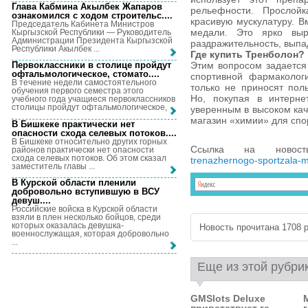
Глава Кабмина Акылбек Жапаров
рельефности. Прослойк
ознакомился с ходом строительс...
.
красивую мускулатуру. В
Председатель Кабинета Министров
медали. Это ярко выр
Кыргызской Республики — Руководитель
Администрации Президента Кыргызской
раздражительность, выпад
Республики Акылбек ...
Где купить Тренболон?
Этим вопросом задается
Первоклассники в столице пройдут
офтальмологическое, стомато...
.
спортивной фармаколог
В течение недели самостоятельного
только не приносят пол
обучения первого семестра этого
Но, покупая в интерне
учебного года учащиеся первоклассников
столицы пройдут офтальмологическое, ...
уверенным в высоком кач
магазин «химии» для спо
В Бишкеке практически нет
опасности схода селевых потоков...
.
В Бишкеке относительно других горных
Ссылка на ново
районов практически нет опасности
схода селевых потоков. Об этом сказал
trenazhernogo-sportzala-m
заместитель главы ...
В Курской области пленили
добровольно вступившую в ВСУ
девуш...
.
Российские войска в Курской области
взяли в плен несколько бойцов, среди
которых оказалась девушка-
Новость прочитана 1708 р
военнослужащая, которая добровольно
...
Еще из этой рубри
GMSlots Deluxe