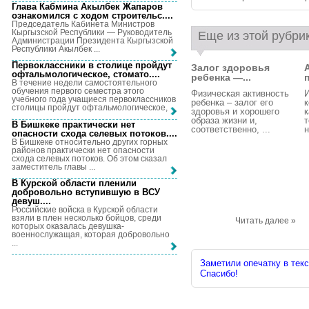
Глава Кабмина Акылбек Жапаров
ознакомился с ходом строительс...
.
Председатель Кабинета Министров
Кыргызской Республики — Руководитель
Еще из этой рубри
Администрации Президента Кыргызской
Республики Акылбек ...
Первоклассники в столице пройдут
Залог здоровья
офтальмологическое, стомато...
.
ребенка —...
В течение недели самостоятельного
обучения первого семестра этого
Физическая активность
И
учебного года учащиеся первоклассников
ребенка – залог его
столицы пройдут офтальмологическое, ...
здоровья и хорошего
образа жизни и,
т
В Бишкеке практически нет
соответственно, ...
н
опасности схода селевых потоков...
.
В Бишкеке относительно других горных
районов практически нет опасности
схода селевых потоков. Об этом сказал
заместитель главы ...
В Курской области пленили
добровольно вступившую в ВСУ
девуш...
.
Российские войска в Курской области
взяли в плен несколько бойцов, среди
Читать далее »
которых оказалась девушка-
военнослужащая, которая добровольно
...
Заметили опечатку в текс
Спасибо!