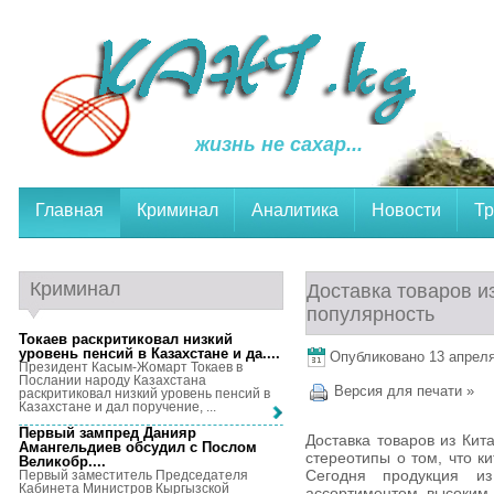
жизнь не сахар...
Главная
Криминал
Аналитика
Новости
Тр
Криминал
Доставка товаров и
популярность
Токаев раскритиковал низкий
уровень пенсий в Казахстане и да...
.
Опубликовано 13 апреля,
Президент Касым-Жомарт Токаев в
Послании народу Казахстана
Версия для печати »
раскритиковал низкий уровень пенсий в
Казахстане и дал поручение, ...
Первый зампред Данияр
Доставка товаров из Кит
Амангельдиев обсудил с Послом
стереотипы о том, что к
Великобр...
.
Сегодня продукция из
Первый заместитель Председателя
Кабинета Министров Кыргызской
ассортиментом, высоким 