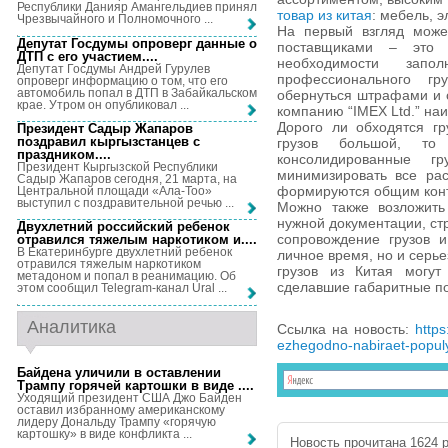
Республики Данияр Амангельдиев принял
товар из китая
: мебель, э
Чрезвычайного и Полномочного ...
На первый взгляд может
Депутат Госдумы опроверг данные о
поставщиками – это 
ДТП с его участием...
.
необходимости запо
Депутат Госдумы Андрей Гурулев
профессионального гр
опроверг информацию о том, что его
автомобиль попал в ДТП в Забайкальском
обернуться штрафами и 
крае. Утром он опубликовал ...
компанию “IMEX Ltd.” на
Дорого ли обходятся гр
Президент Садыр Жапаров
поздравил кыргызстанцев с
грузов большой, то
праздником...
.
консолидированные г
Президент Кыргызской Республики
минимизировать все рас
Садыр Жапаров сегодня, 21 марта, на
формируются общим конт
Центральной площади «Ала-Тоо»
выступил с поздравительной речью ...
Можно также возложит
нужной документации, ст
Двухлетний российский ребенок
сопровождение грузов и
отравился тяжелым наркотиком и...
.
В Екатеринбурге двухлетний ребенок
личное время, но и серье
отравился тяжелым наркотиком
грузов из Китая могут
метадоном и попал в реанимацию. Об
сделавшие габаритные по
этом сообщил Telegram-канал Ural ...
Аналитика
Ссылка на новость:
https
ezhegodno-nabiraet-popul
Байдена уличили в оставлении
Трампу горячей картошки в виде ...
.
Уходящий президент США Джо Байден
оставил избранному американскому
лидеру Дональду Трампу «горячую
картошку» в виде конфликта ...
Новость прочитана 1624 р