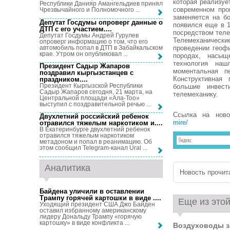
которая реализуе
Республики Данияр Амангельдиев принял
современном про
Чрезвычайного и Полномочного ...
заменяется на б
Депутат Госдумы опроверг данные о
появился еще в 1
ДТП с его участием...
.
посредством теле
Депутат Госдумы Андрей Гурулев
Телемеханические
опроверг информацию о том, что его
автомобиль попал в ДТП в Забайкальском
проведении геоф
крае. Утром он опубликовал ...
породах, насы
технология наш
Президент Садыр Жапаров
моментальная п
поздравил кыргызстанцев с
Конструктивная
праздником...
.
Президент Кыргызской Республики
большие инвест
Садыр Жапаров сегодня, 21 марта, на
телемеханику.
Центральной площади «Ала-Тоо»
выступил с поздравительной речью ...
Ссылка на нов
Двухлетний российский ребенок
mire/
отравился тяжелым наркотиком и...
.
В Екатеринбурге двухлетний ребенок
отравился тяжелым наркотиком
метадоном и попал в реанимацию. Об
этом сообщил Telegram-канал Ural ...
Аналитика
Новость прочита
Байдена уличили в оставлении
Трампу горячей картошки в виде ...
.
Еще из этой
Уходящий президент США Джо Байден
оставил избранному американскому
лидеру Дональду Трампу «горячую
картошку» в виде конфликта ...
Воздуховоды з