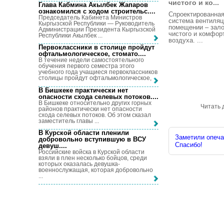
чистого и ко...
Глава Кабмина Акылбек Жапаров
ознакомился с ходом строительс...
.
Спроектированна
Председатель Кабинета Министров
система вентиляц
Кыргызской Республики — Руководитель
помещении – зало
Администрации Президента Кыргызской
чистого и комфор
Республики Акылбек ...
воздуха. ...
Первоклассники в столице пройдут
офтальмологическое, стомато...
.
В течение недели самостоятельного
обучения первого семестра этого
учебного года учащиеся первоклассников
столицы пройдут офтальмологическое, ...
В Бишкеке практически нет
опасности схода селевых потоков...
.
В Бишкеке относительно других горных
Читать 
районов практически нет опасности
схода селевых потоков. Об этом сказал
заместитель главы ...
В Курской области пленили
Заметили опечат
добровольно вступившую в ВСУ
Спасибо!
девуш...
.
Российские войска в Курской области
взяли в плен несколько бойцов, среди
которых оказалась девушка-
военнослужащая, которая добровольно
...