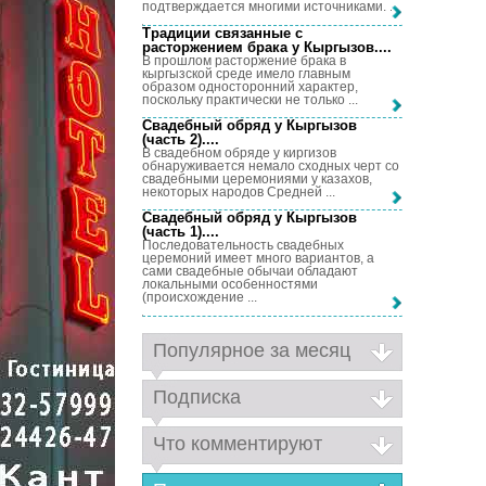
подтверждается многими источниками. ...
Традиции связанные с
расторжением брака у Кыргызов...
.
В прошлом расторжение брака в
кыргызской среде имело главным
образом односторонний характер,
поскольку практически не только ...
Свадебный обряд у Кыргызов
(часть 2)...
.
В свадебном обряде у киргизов
обнаруживается немало сходных черт со
свадебными церемониями у казахов,
некоторых народов Средней ...
Свадебный обряд у Кыргызов
(часть 1)...
.
Последовательность свадебных
церемоний имеет много вариантов, а
сами свадебные обычаи обладают
локальными особенностями
(происхождение ...
Популярное за месяц
Подписка
Что комментируют