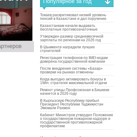
Популярное за год
Токаев раскритиковал низкий уровень
пенсий в Казахстане и дал поручение
Казахстанкам начали выдавать
бесплатные противозачаточные
Утвержден размер среднемесячной
зарплаты по регионам на 2026 год
артнеров
В Шымкенте наградили лучших
строителей
Регистрация телефонов по IMEI-кодам
доверена государственной компании
После внедрения системы «Базар»
проверки на рынках отменены
Когда выгодно активировать бонусы в
1Win: стратегия максимальной отдачи
Ремонт улицы Профсоюзная в Бишкеке
начнется в 2026 году
В Кыргызскую Республику прибыл
Президент Республики Таджикистан
Эмомали Рахмон
Кабинет Министров утвердил Положение
о государственном пожарном надзоре и
государственной противопожарной
профилактике