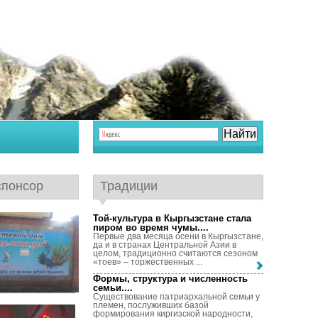
спонсор
Традиции
Той-культура в Кыргызстане стала
пиром во время чумы...
.
Первые два месяца осени в Кыргызстане,
да и в странах Центральной Азии в
целом, традиционно считаются сезоном
«тоев» – торжественных ...
Формы, структура и численность
семьи...
.
Существование патриархальной семьи у
племен, послуживших базой
формирования киргизской народности,