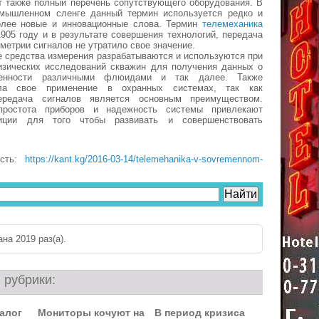
т также полный перечень сопутствующего оборудования. В
мышленном сленге данный термин используется редко и
олее новые и инновационные слова. Термин
телемеханика
905 году и в результате совершения технологий, передача
метрии сигналов не утратило свое значение.
 средства измерения разрабатываются и используются при
изических исследований скважин для получения данных о
щенности различными флюидами и так далее. Также
ла свое применение в охранных системах, так как
ередача сигналов является основным преимуществом.
 простота приборов и надежность системы привлекают
иции для того чтобы развивать и совершенствовать
ость:
https://kant.kg/2016-03-14/telemehanika-v-sovremennom-
на 2019 раз(a).
 рубрики:
алог
Мониторы кочуют на
В период кризиса