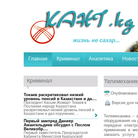
жизнь не сахар...
Главная
Криминал
Аналитика
Новос
Криминал
Телемеханик
Опубликовано 1
Токаев раскритиковал низкий
уровень пенсий в Казахстане и да...
.
Президент Касым-Жомарт Токаев в
Версия для п
Послании народу Казахстана
раскритиковал низкий уровень пенсий в
Казахстане и дал поручение, ...
Телемеханика – 
оборудования на 
Первый зампред Данияр
Амангельдиев обсудил с Послом
передачи электр
Великобр...
.
применение в ме
Первый заместитель Председателя
заказать услугу
Кабинета Министров Кыргызской