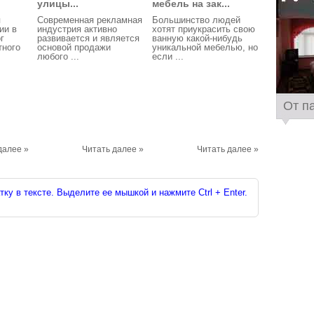
улицы...
мебель на зак...
я
Современная рекламная
Большинство людей
ии в
индустрия активно
хотят приукрасить свою
г
развивается и является
ванную какой-нибудь
тного
основой продажи
уникальной мебелью, но
любого ...
если ...
От п
далее »
Читать далее »
Читать далее »
ку в тексте. Выделите ее мышкой и нажмите Ctrl + Enter.