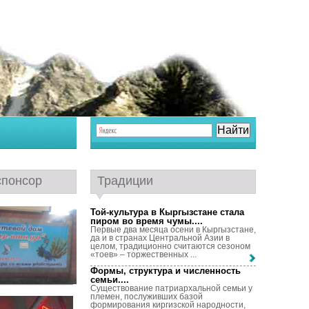
спонсор
Традиции
Той-культура в Кыргызстане стала
пиром во время чумы...
.
Первые два месяца осени в Кыргызстане,
да и в странах Центральной Азии в
целом, традиционно считаются сезоном
«тоев» – торжественных ...
Формы, структура и численность
семьи...
.
Существование патриархальной семьи у
племен, послуживших базой
формирования киргизской народности,