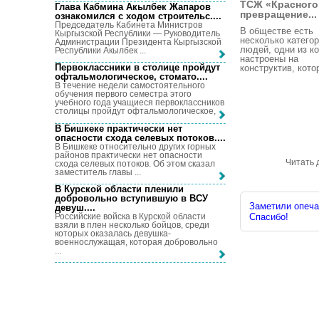
ТСЖ «Красного
Глава Кабмина Акылбек Жапаров
превращение...
ознакомился с ходом строительс...
.
Председатель Кабинета Министров
В обществе есть
Кыргызской Республики — Руководитель
несколько катего
Администрации Президента Кыргызской
людей, одни из к
Республики Акылбек ...
настроены на
Первоклассники в столице пройдут
конструктив, котор
офтальмологическое, стомато...
.
В течение недели самостоятельного
обучения первого семестра этого
учебного года учащиеся первоклассников
столицы пройдут офтальмологическое, ...
В Бишкеке практически нет
опасности схода селевых потоков...
.
В Бишкеке относительно других горных
районов практически нет опасности
Читать 
схода селевых потоков. Об этом сказал
заместитель главы ...
В Курской области пленили
добровольно вступившую в ВСУ
Заметили опечат
девуш...
.
Российские войска в Курской области
Спасибо!
взяли в плен несколько бойцов, среди
которых оказалась девушка-
военнослужащая, которая добровольно
...