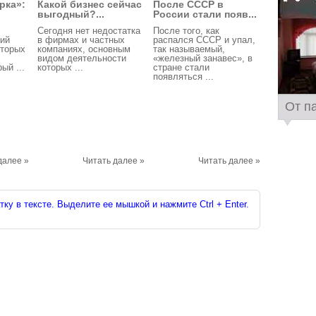
рка»:
Какой бизнес сейчас
После СССР в
выгодный?...
России стали появ...
Сегодня нет недостатка
После того, как
рий
в фирмах и частных
распался СССР и упал,
оторых
компаниях, основным
так называемый,
видом деятельности
«железный занавес», в
ый ...
которых ...
стране стали
появляться ...
От п
далее »
Читать далее »
Читать далее »
ку в тексте. Выделите ее мышкой и нажмите Ctrl + Enter.