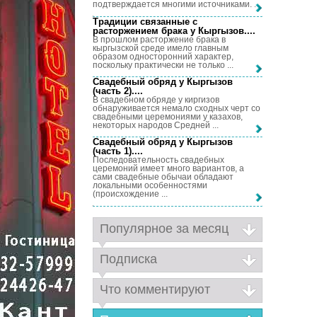
подтверждается многими источниками. ...
Традиции связанные с
расторжением брака у Кыргызов...
.
В прошлом расторжение брака в
кыргызской среде имело главным
образом односторонний характер,
поскольку практически не только ...
Свадебный обряд у Кыргызов
(часть 2)...
.
В свадебном обряде у киргизов
обнаруживается немало сходных черт со
свадебными церемониями у казахов,
некоторых народов Средней ...
Свадебный обряд у Кыргызов
(часть 1)...
.
Последовательность свадебных
церемоний имеет много вариантов, а
сами свадебные обычаи обладают
локальными особенностями
(происхождение ...
Популярное за месяц
Подписка
Что комментируют