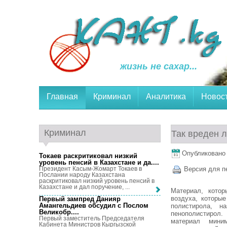
жизнь не сахар...
Главная
Криминал
Аналитика
Новос
Криминал
Так вреден л
Опубликовано 2
Токаев раскритиковал низкий
уровень пенсий в Казахстане и да...
.
Президент Касым-Жомарт Токаев в
Версия для п
Послании народу Казахстана
раскритиковал низкий уровень пенсий в
Казахстане и дал поручение, ...
Материал, котор
воздуха, которые
Первый зампред Данияр
Амангельдиев обсудил с Послом
полистирола, н
Великобр...
.
пенополистирол.
Первый заместитель Председателя
материал мини
Кабинета Министров Кыргызской