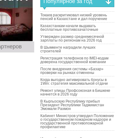
Популярное за год
Токаев раскритиковал низкий уровень
пенсий в Казахстане и дал поручение
Казахстанкам начали выдавать
бесплатные противозачаточные
Утвержден размер среднемесячной
зарплаты по регионам на 2026 год
артнеров
В Шымкенте наградили лучших
строителей
Регистрация телефонов по IMEI-кодам
доверена государственной компании
После внедрения системы «Базар»
проверки на рынках отменены
Когда выгодно активировать бонусы в
1Win: стратегия максимальной отдачи
Ремонт улицы Профсоюзная в Бишкеке
начнется в 2026 году
В Кыргызскую Республику прибыл
Президент Республики Таджикистан
Эмомали Рахмон
Кабинет Министров утвердил Положение
о государственном пожарном надзоре и
государственной противопожарной
профилактике