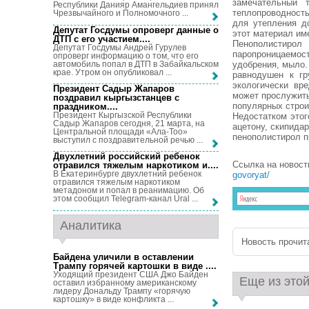
замечательный 
Республики Данияр Амангельдиев принял
теплопроводность
Чрезвычайного и Полномочного ...
для утепления д
Депутат Госдумы опроверг данные о
этот материал им
ДТП с его участием...
.
Пенополистиро
Депутат Госдумы Андрей Гурулев
паропроницаемост
опроверг информацию о том, что его
автомобиль попал в ДТП в Забайкальском
удобрения, мыло. 
крае. Утром он опубликовал ...
равнодушен к гр
экологически вр
Президент Садыр Жапаров
может прослужить
поздравил кыргызстанцев с
популярных строи
праздником...
.
Президент Кыргызской Республики
Недостатком этог
Садыр Жапаров сегодня, 21 марта, на
ацетону, скипида
Центральной площади «Ала-Тоо»
пенополистирол п
выступил с поздравительной речью ...
Двухлетний российский ребенок
Ссылка на новост
отравился тяжелым наркотиком и...
.
В Екатеринбурге двухлетний ребенок
govoryat/
отравился тяжелым наркотиком
метадоном и попал в реанимацию. Об
этом сообщил Telegram-канал Ural ...
Аналитика
Новость прочита
Байдена уличили в оставлении
Трампу горячей картошки в виде ...
.
Уходящий президент США Джо Байден
Еще из этой
оставил избранному американскому
лидеру Дональду Трампу «горячую
картошку» в виде конфликта ...