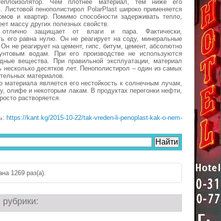
теплоизолятор. Чем плотнее материал, тем ниже его
. Листовой пенополистирол PolarPlast широко применяется
омов и квартир. Помимо способности задерживать тепло,
еет массу других полезных свойств.
л отлично защищает от влаги и пара. Фактически,
ь его равна нулю. Он не реагирует на соду, минеральные
Он не реагирует на цемент, гипс, битум, цемент, абсолютно
унтовым водам. При его производстве не используются
едные вещества. При правильной эксплуатации, материал
 несколько десятков лет. Пенополистирол – один из самых
тельных материалов.
о материала является его нестойкость к солнечным лучам,
ру, олифе и некоторым лакам. В продуктах перегонки нефти,
росто растворяется.
ь:
https://kant.kg/2015-10-22/tak-vreden-li-penoplast-kak-o-nem-
на 1269 раз(a).
 рубрики: