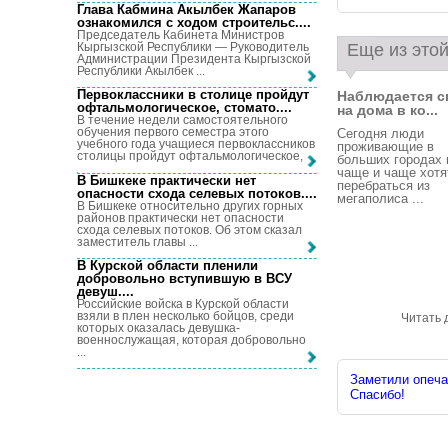
Глава Кабмина Акылбек Жапаров
ознакомился с ходом строительс...
.
Председатель Кабинета Министров
Кыргызской Республики — Руководитель
Еще из этой
Администрации Президента Кыргызской
Республики Акылбек ...
Первоклассники в столице пройдут
Наблюдается с
офтальмологическое, стомато...
.
на дома в ко...
В течение недели самостоятельного
обучения первого семестра этого
Сегодня люди
учебного года учащиеся первоклассников
проживающие в
столицы пройдут офтальмологическое, ...
больших городах 
чаще и чаще хотя
В Бишкеке практически нет
перебраться из
опасности схода селевых потоков...
.
мегаполиса ...
В Бишкеке относительно других горных
районов практически нет опасности
схода селевых потоков. Об этом сказал
заместитель главы ...
В Курской области пленили
добровольно вступившую в ВСУ
девуш...
.
Российские войска в Курской области
взяли в плен несколько бойцов, среди
Читать 
которых оказалась девушка-
военнослужащая, которая добровольно
...
Заметили опечат
Спасибо!