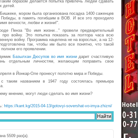
 Таким образом делается попытка привлечь людей сдавать
х детей.
 Бишкеке, мэром была организована посадка 1400 саженцев
 Победы, в память погибшим в ВОВ. И все это проходило
имя вечности, любви и жизни!".
роде Пенза "Во имя жизни..." провели предварительный
и про войну. Это попытка показать за полтора часа всю
енную войну. Программа нацелена не на взрослых, а на 12-
подготовлена так, чтобы им было все понятно, что такой
 полном его проявлении.
адемик
Базылхан Дюсупов во имя жизни
дарит счастливую
знь отдельным личностям, желающим поправить свое
апреля в Йонкар-Оле пронесут полотно мира и Победы.
 с таким названием в 1947 году состоялась премьера
а.
шему мнению, могут люди сделать во имя жизни?
ь:
https://kant.kg/2015-04-13/gotovyi-sovershat-vo-imya-zhizni/
на 5509 раз(a).