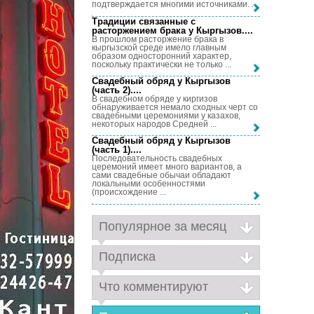
подтверждается многими источниками. ...
Традиции связанные с
расторжением брака у Кыргызов...
.
В прошлом расторжение брака в
кыргызской среде имело главным
образом односторонний характер,
поскольку практически не только ...
Свадебный обряд у Кыргызов
(часть 2)...
.
В свадебном обряде у киргизов
обнаруживается немало сходных черт со
свадебными церемониями у казахов,
некоторых народов Средней ...
Свадебный обряд у Кыргызов
(часть 1)...
.
Последовательность свадебных
церемоний имеет много вариантов, а
сами свадебные обычаи обладают
локальными особенностями
(происхождение ...
Популярное за месяц
Подписка
Что комментируют