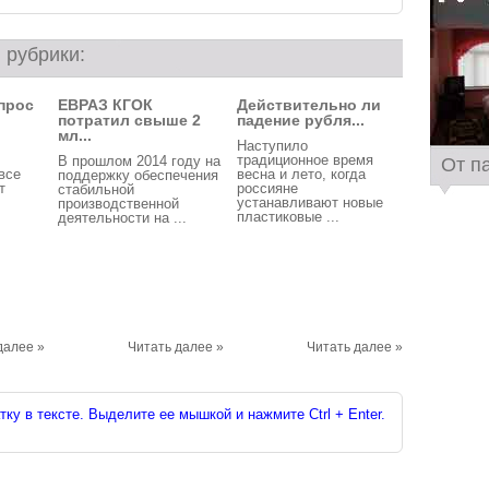
 рубрики:
прос
ЕВРАЗ КГОК
Действительно ли
потратил свыше 2
падение рубля...
мл...
Наступило
традиционное время
В прошлом 2014 году на
От п
все
весна и лето, когда
поддержку обеспечения
т
россияне
стабильной
устанавливают новые
производственной
пластиковые ...
деятельности на ...
далее »
Читать далее »
Читать далее »
ку в тексте. Выделите ее мышкой и нажмите Ctrl + Enter.