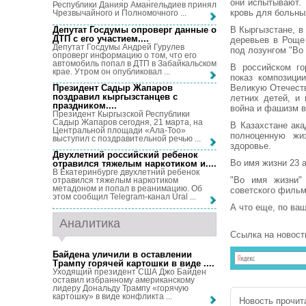
они испытывают.
Республики Данияр Амангельдиев принял
кровь для больны
Чрезвычайного и Полномочного ...
Депутат Госдумы опроверг данные о
В Кыргызстане, в
ДТП с его участием...
.
деревьев в Роще
Депутат Госдумы Андрей Гурулев
под лозунгом "Во 
опроверг информацию о том, что его
автомобиль попал в ДТП в Забайкальском
В российском го
крае. Утром он опубликовал ...
показ композици
Президент Садыр Жапаров
Великую Отечеств
поздравил кыргызстанцев с
летних детей, и 
праздником...
.
война и фашизм в
Президент Кыргызской Республики
Садыр Жапаров сегодня, 21 марта, на
В Казахстане ак
Центральной площади «Ала-Тоо»
полноценную жи
выступил с поздравительной речью ...
здоровье.
Двухлетний российский ребенок
Во имя жизни 23 
отравился тяжелым наркотиком и...
.
В Екатеринбурге двухлетний ребенок
"Во имя жизни"
отравился тяжелым наркотиком
метадоном и попал в реанимацию. Об
советского фильм
этом сообщил Telegram-канал Ural ...
А что еще, по ва
Аналитика
Ссылка на новост
Байдена уличили в оставлении
Трампу горячей картошки в виде ...
.
Уходящий президент США Джо Байден
оставил избранному американскому
лидеру Дональду Трампу «горячую
картошку» в виде конфликта ...
Новость прочита