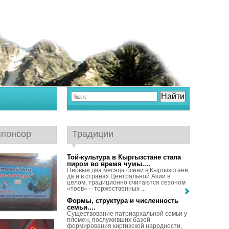
спонсор
Традиции
Той-культура в Кыргызстане стала
пиром во время чумы...
.
Первые два месяца осени в Кыргызстане,
да и в странах Центральной Азии в
целом, традиционно считаются сезоном
«тоев» – торжественных ...
Формы, структура и численность
семьи...
.
Существование патриархальной семьи у
племен, послуживших базой
формирования киргизской народности,