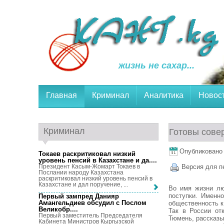
жизнь не сахар...
Главная
Криминал
Аналитика
Новос
Криминал
Готовы сове
Опубликовано 1
Токаев раскритиковал низкий
уровень пенсий в Казахстане и да...
.
Президент Касым-Жомарт Токаев в
Версия для п
Послании народу Казахстана
раскритиковал низкий уровень пенсий в
Казахстане и дал поручение, ...
Во имя жизни лю
поступки. Именн
Первый зампред Данияр
Амангельдиев обсудил с Послом
общественность к
Великобр...
.
Так в России от
Первый заместитель Председателя
Тюмень, рассказы
Кабинета Министров Кыргызской