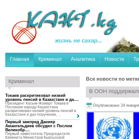
жизнь не сахар...
Главная
Криминал
Аналитика
Новости
Тр
Все новости по метк
Криминал
В ООН поддержали
Токаев раскритиковал низкий
уровень пенсий в Казахстане и да...
.
Президент Касым-Жомарт Токаев в
Опубликовано 24 января,
Послании народу Казахстана
раскритиковал низкий уровень пенсий в
Казахстане и дал поручение, ...
Первый зампред Данияр
Амангельдиев обсудил с Послом
Великобр...
.
Первый заместитель Председателя
Кабинета Министров Кыргызской