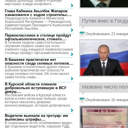
лидеру Дональду Трампу «горячую
картошку» в виде конфликта ...
Глава Кабмина Акылбек Жапаров
ознакомился с ходом строительс...
.
Председатель Кабинета Министров
Путин внес в Госду
Кыргызской Республики — Руководитель
Администрации Президента Кыргызской
Республики Акылбек ...
Опубликовано 21 января,
Первоклассники в столице пройдут
офтальмологическое, стомато...
.
В течение недели самостоятельного
обучения первого семестра этого
учебного года учащиеся первоклассников
столицы пройдут офтальмологическое, ...
В Бишкеке практически нет
опасности схода селевых потоков...
.
В Бишкеке относительно других горных
районов практически нет опасности
схода селевых потоков. Об этом сказал
заместитель главы ...
В Курской области пленили
Названо число пол
добровольно вступившую в ВСУ
девуш...
.
Российские войска в Курской области
взяли в плен несколько бойцов, среди
Опубликовано 16 января,
которых оказалась девушка-
военнослужащая, которая добровольно
...
Водители выехали на тротуар: им
выписаны штрафы...
.
В социальных сетях опубликовано видео,
где отдельные водители, нарушая ПДД,