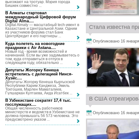
выезжают на тротуар. Мэрия города
Бишкек совместно ...
В Алматы стартовал
международный Цифровой форум
Digital Alma...
.
Digital Almaty — масштабный tech-ивент в
Стала известна пр
Казахстане и Центральной Азии. Одним
из участников форума стал Банк
ЦентрКредит и его партнеры ...
Опубликовано 16 января,
Куда полететь на новогодние
праздники с Air Astana...
.
Новый год - время возможностей и
начинаний. Если вы уже задумываетесь о
том, куда отправиться в отпуск в
следующем году, обязательно ...
Депутаты Жогорку Кенеша
встретились с делегацией Нинся-
Хуэйс...
.
Депутаты Жогорку Кенеша Кыргызской
Республики Карим Ханджеза, Эмиль
Токтошев, Марлен Маматалиев,
Гүлшаркан Култаева, Аида Исатбек ...
В США отреагирова
В Узбекистане сократят 17,4 тыс.
госслужащих...
.
Общая численность работников
министерств и ведомств в Узбекистане не
Опубликовано 16 января,
должна превышать 56 573 человека. Это
предусмотрено указом ...