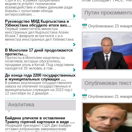
этом сообщает ТАСС. «Мо
США и ЕС в рамках профильных
ведомств углубят техническое
взаимодействие и обмен данными ради
борьбы с попытками обхода
Путин прокоммент
антироссийских ...
Руководство МИД Кыргызстана и
Узбекистана обсудило итоги виз...
.
Опубликовано 23 января,
Первый заместитель министра
иностранных дел Кыргызстана Асеин
Исаев 7 февраля встретился с и.о.
министра иностранных дел Узбекистана
...
В Монголии 17 дней продолжаются
протесты...
.
Протесты в Монголии нацелены на
политиков, которые обогатились,
продавая уголь в Китай. Под следствием
находятся 35 человек, в том ...
До конца года 2200 государственных
и муниципальных служащих ...
.
Опубликован текст 
В рамках реализации государственного
заказа на обучение государственных и
муниципальных служащих на 2022 год с
12 сентября по 2 декабря ...
Опубликовано 21 января,
Аналитика
Байдена уличили в оставлении
Трампу горячей картошки в виде ...
.
Уходящий президент США Джо Байден
оставил избранному американскому