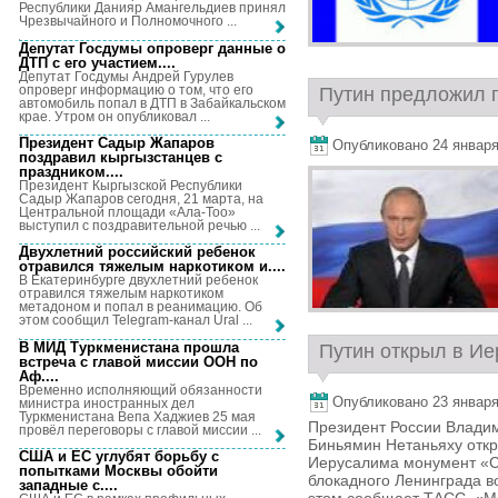
Республики Данияр Амангельдиев принял
Чрезвычайного и Полномочного ...
Депутат Госдумы опроверг данные о
ДТП с его участием...
.
Депутат Госдумы Андрей Гурулев
опроверг информацию о том, что его
Путин предложил п
автомобиль попал в ДТП в Забайкальском
крае. Утром он опубликовал ...
Президент Садыр Жапаров
Опубликовано 24 января,
поздравил кыргызстанцев с
праздником...
.
Президент Кыргызской Республики
Садыр Жапаров сегодня, 21 марта, на
Центральной площади «Ала-Тоо»
выступил с поздравительной речью ...
Двухлетний российский ребенок
отравился тяжелым наркотиком и...
.
В Екатеринбурге двухлетний ребенок
отравился тяжелым наркотиком
метадоном и попал в реанимацию. Об
этом сообщил Telegram-канал Ural ...
В МИД Туркменистана прошла
Путин открыл в Ие
встреча с главой миссии ООН по
Аф...
.
Временно исполняющий обязанности
Опубликовано 23 января,
министра иностранных дел
Туркменистана Вепа Хаджиев 25 мая
Президент России Влади
провёл переговоры с главой миссии ...
Биньямин Нетаньяху откры
США и ЕС углубят борьбу с
Иерусалима монумент «С
попытками Москвы обойти
блокадного Ленинграда в
западные с...
.